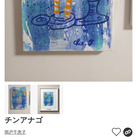
チンアナゴ
岡戸千恵子