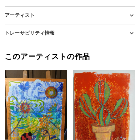
アーティスト
岡戸千恵子
フルイドアートで描きました
制作年
2023
アーティスト
お子さまの部屋に リビングにいかがでしょうか
流通種別
プライマリー（新品）
技法
フルイドアート
岡戸千恵子
トレーサビリティ情報
サイズ
33.3cm(縦) x 24.2cm(横)
フォローする
額縁の有無
無し
2026/05/07
このアーティストの作品
カラー
青
岡戸千恵子
黄色
プライマリー
ジャンル
抽象画
配送目安
二週間以内