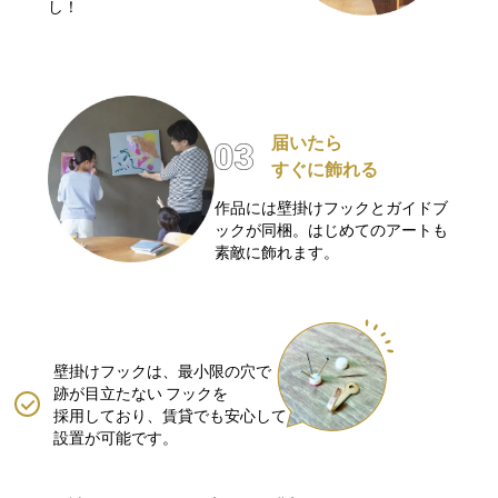
し！
届いたら
すぐに飾れる
作品には壁掛けフックとガイドブ
ックが同梱。はじめてのアートも
素敵に飾れます。
壁掛けフックは、最小限の穴で
跡が目立たない
フックを
採用しており、賃貸でも安心して
設置が可能です。