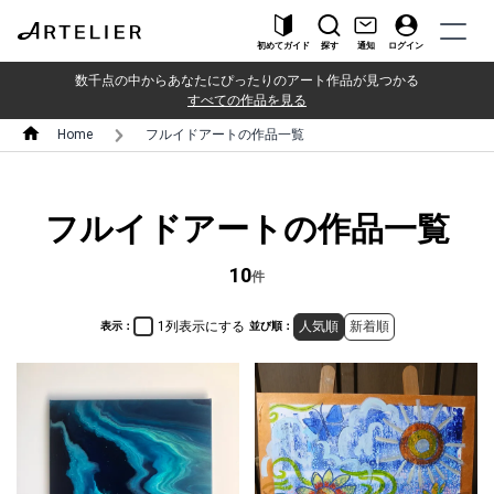
初めてガイド
探す
通知
ログイン
数千点の中からあなたにぴったりのアート作品が見つかる
すべての作品を見る
Home
フルイドアートの作品一覧
フルイドアートの作品一覧
10
件
1列表示にする
人気順
新着順
表示：
並び順：