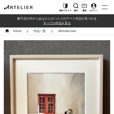
初めてガイド
探す
通知
ログイン
数千点の中からあなたにぴったりのアート作品が見つかる
すべての作品を見る
Home
作品一覧
ultimate love