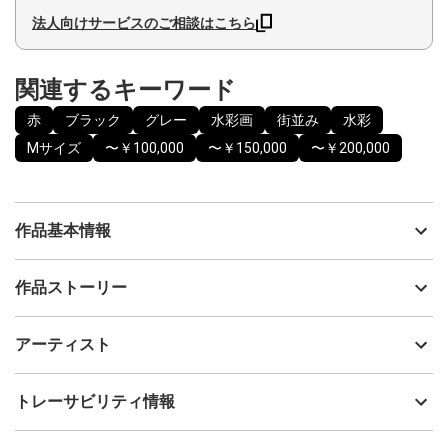
法人向けサービスのご相談はこちら
関連するキーワード
赤
ブラック
グレー
水彩画
街並み
水彩
Mサイズ
〜￥100,000
〜￥150,000
〜￥200,000
作品基本情報
出品者
日月沙絵
作品ストーリー
アーティスト
日月沙絵
究極の愛
制作年
2025
アーティスト
流通種別
プライマリー（新品）
技法
水彩
日月沙絵
トレーサビリティ情報
サイズ
40cm(縦) x 30cm(横)
フォローする
額縁の有無
有り