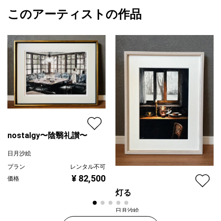
2026/03/14
このアーティストの作品
カラー
赤
日月沙絵
ブラック
プライマリー
グレー
ジャンル
水彩画
配送目安
二週間以内
nostalgy〜陰翳礼讃〜
日月沙絵
プラン
レンタル不可
¥ 82,500
価格
灯る
日月沙絵