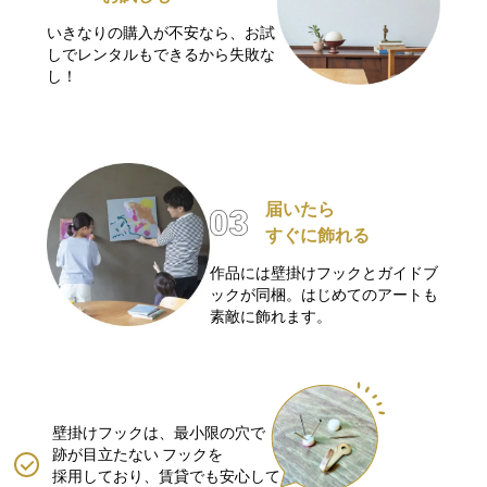
いきなりの購入が不安なら、お試
しでレンタルもできるから失敗な
し！
届いたら
すぐに飾れる
作品には壁掛けフックとガイドブ
ックが同梱。はじめてのアートも
素敵に飾れます。
壁掛けフックは、最小限の穴で
跡が目立たない
フックを
採用しており、賃貸でも安心して