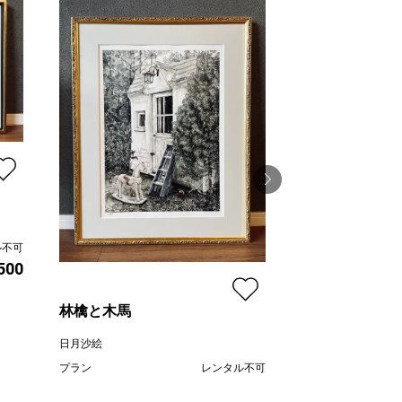
le jardin secre
ル不可
,500
日月沙絵
プラン
林檎と木馬
価格
日月沙絵
プラン
レンタル不可
¥ 82,500
価格