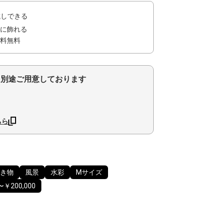
試しできる
に飾れる
料無料
を別途ご用意しております
ちら
き物
風景
水彩
Mサイズ
〜￥200,000