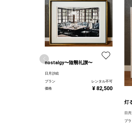
nostalgy〜陰翳礼讃〜
日月沙絵
プラン
レンタル不可
¥ 82,500
価格
灯
日月
プラ
価格