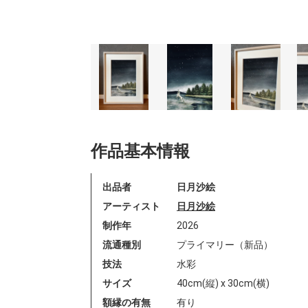
作品基本情報
出品者
日月沙絵
アーティスト
日月沙絵
制作年
2026
流通種別
プライマリー（新品）
技法
水彩
サイズ
40cm(縦) x 30cm(横)
額縁の有無
有り