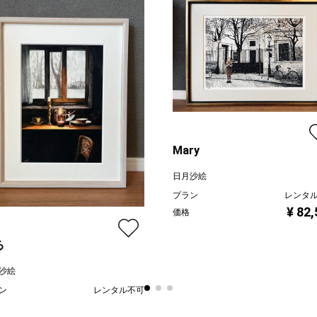
Mary
日月沙絵
プラン
レンタ
¥ 82
価格
る
沙絵
ン
レンタル不可
¥ 60,000