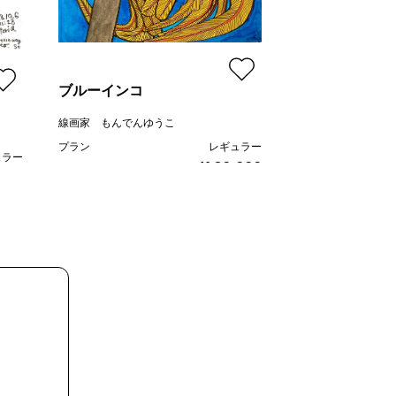
昭
小林功二
プラン
ブルーインコ
価格
線画家 もんでんゆうこ
プラン
レギュラー
ュラー
¥ 80,000
価格
,000