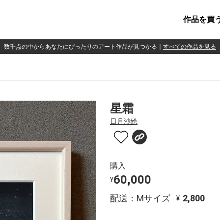
作品を買
数千点の中からあなたにぴったりのアート作品が見つかる
｜
すべての作品を見る
星霜
日月沙絵
購入
60,000
¥
配送：Mサイズ
2,800
¥