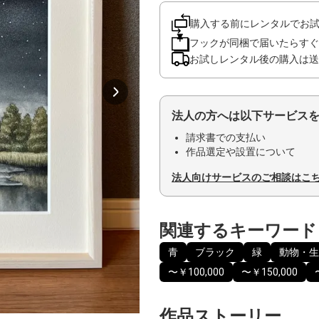
購入する前にレンタルでお
フックが同梱で届いたらすぐ
お試しレンタル後の購入は送
法人の方へは以下サービス
請求書での支払い
作品選定や設置について
法人向けサービスのご相談はこ
関連するキーワード
青
ブラック
緑
動物・生
〜￥100,000
〜￥150,000
作品ストーリー