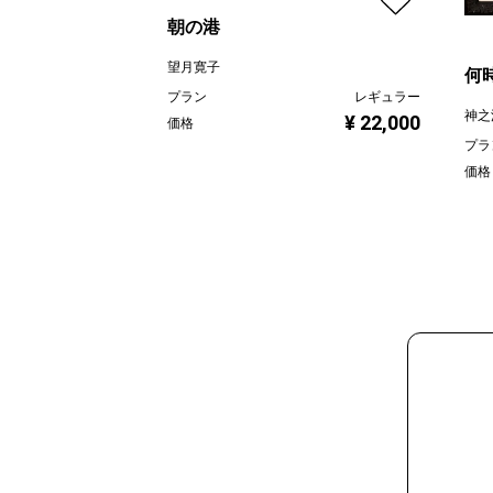
朝の港
望月寛子
何時
プラン
レギュラー
神之
¥ 22,000
価格
プラ
価格