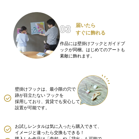
届いたら
すぐに飾れる
作品には壁掛けフックとガイドブ
ックが同梱。はじめてのアートも
素敵に飾れます。
壁掛けフックは、最小限の穴で
跡が目立たない
フックを
採用しており、賃貸でも安心して
設置が可能です。
お試しレンタルは気に入ったら購入できて、
イメージと違ったら交換もできる！
購入した作品は「売却」や「貸出」も可能で、