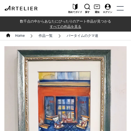
初めてガイド
探す
通知
ログイン
数千点の中からあなたにぴったりのアート作品が見つかる
すべての作品を見る
Home
作品一覧
バータイムのクマ達