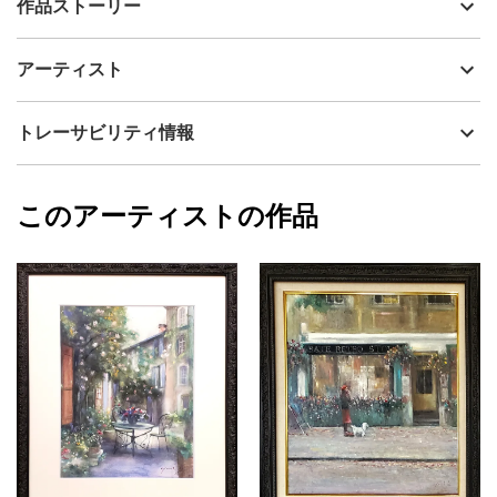
作品ストーリー
アーティスト
神之浦由美
透明水彩と作家がオリジナルで制作しているパステル、
制作年
2026
アーティスト
JESUSPASTEL(ジーザスパステル)の混合技法で描いた作品原画で
流通種別
プライマリー（新品）
す。
エストニアの首都・タリン・旧市街の景色の中にテディベア達の
技法
ミクストメディア
神之浦由美
トレーサビリティ情報
登場するメルヘンな世界観。バータイムを楽しむクマ達の様子が
サイズ
30cm(縦) x 25cm(横)
大人可愛い絵画です。
フォローする
小さなサイズで飾りやすく、コレクションしやすい作品。
額縁の有無
有り
2026/03/13
お部屋のインテリアにもプレゼントにもおすすめです！
このアーティストの作品
カラー
オレンジ
神之浦由美
水彩紙は英国王室水彩画協会認定のコットン100％中性紙を使用し
青
プライマリー
ています。
黄色
ジャンル
水彩画
配送目安
二週間以内