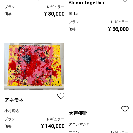
白いヒョウ柄アート(ユ
キヒョウ)
線画家 もんでんゆうこ
Bloom Together
プラン
レギュラー
¥ 80,000
慶 -kei-
価格
プラン
レギュラー
¥ 66,000
価格
アネモネ
小村真紀