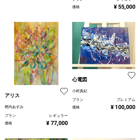
大声疾呼
プラン
レギュラー
タニシマシロ
¥ 140,000
価格
プラン
レギュラー
¥ 55,000
価格
心電図
小村真紀
アリス
プラン
プレミアム
¥ 100,000
樫内あずみ
価格
プラン
レギュラー