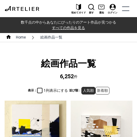
初めてガイド
探す
通知
ログイン
数千点の中からあなたにぴったりのアート作品が見つかる
すべての作品を見る
Home
絵画作品一覧
絵画作品一覧
6,252
件
1列表示にする
人気順
新着順
表示：
並び順：