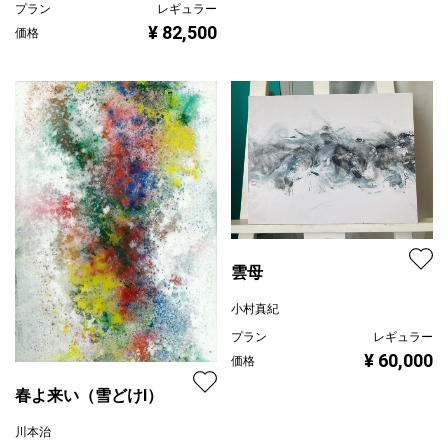
プラン
レギュラー
¥ 82,500
価格
雲母
小村真紀
プラン
レギュラー
¥ 60,000
価格
春よ来い（雪どけⅠ）
川本治