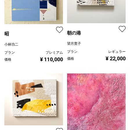
朝の港
昭
望月寛子
小林功二
プラン
レギュラー
プラン
プレミアム
¥ 22,000
¥ 110,000
価格
価格