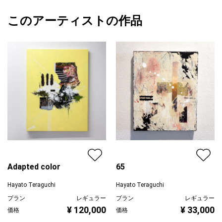
額縁の有無
無し
2026/03/12
その振動がどんな振動かによって、何の物質として存在するのか
このアーティストの作品
カラー
ブラック
Hayato Teraguchi
が決まります。
グレー
プライマリー
ピンク
振動そのものを絵として描くことは、個性そのものを描くことと
ジャンル
抽象画
同じだと考え、自分の個性として振動を表現しました。
配送目安
二週間以内
Adapted color
65
Hayato Teraguchi
Hayato Teraguchi
プラン
レギュラー
プラン
レギュラー
¥ 120,000
¥ 33,000
価格
価格