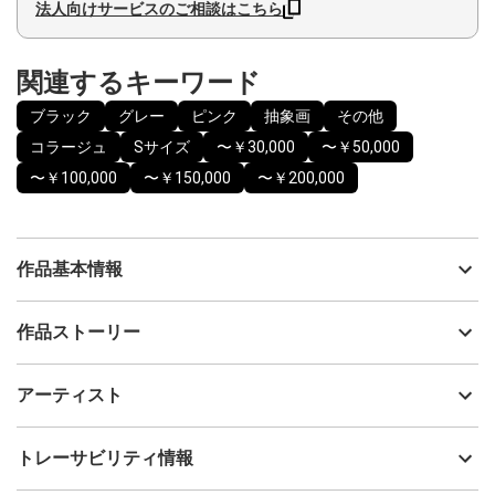
法人向けサービスのご相談はこちら
関連するキーワード
ブラック
グレー
ピンク
抽象画
その他
コラージュ
Sサイズ
〜￥30,000
〜￥50,000
〜￥100,000
〜￥150,000
〜￥200,000
作品基本情報
出品者
Hayato Teraguchi
作品ストーリー
アーティスト
Hayato Teraguchi
2025年に開催した個展『Oscillation』にて、108点制作・展示した
制作年
2025
アーティスト
シリーズで、作品タイトルは制作された順番の番号になっていま
流通種別
プライマリー（新品）
す。
技法
コラージュ
Hayato Teraguchi
トレーサビリティ情報
物質を細かく分けていくと、最後にはとても小さな粒に行き着
サイズ
10cm(縦) x 18cm(横)
き、その最小の粒は振動しているだけだと言われています。
フォローする