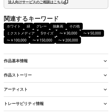
法人向けサービスのご相談はこちら
関連するキーワード
ホワイト
緑
グレー
抽象画
その他
ミクストメディア
Sサイズ
〜￥30,000
〜￥50,000
〜￥100,000
〜￥150,000
〜￥200,000
作品基本情報
出品者
Hayato Teraguchi
作品ストーリー
アーティスト
Hayato Teraguchi
2025年に開催した個展『Oscillation』にて、108点制作・展示した
制作年
2025
アーティスト
シリーズで、作品タイトルは制作された順番の番号になっていま
流通種別
プライマリー（新品）
す。
技法
ミクストメディア
Hayato Teraguchi
トレーサビリティ情報
物質を細かく分けていくと、最後にはとても小さな粒に行き着
サイズ
18cm(縦) x 10cm(横)
き、その最小の粒は振動しているだけだと言われています。
フォローする