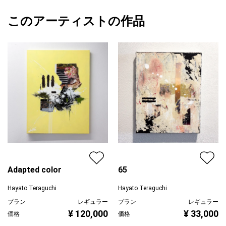
額縁の有無
無し
2026/03/12
その振動がどんな振動かによって、何の物質として存在するのか
このアーティストの作品
カラー
ホワイト
Hayato Teraguchi
が決まります。
緑
プライマリー
グレー
振動そのものを絵として描くことは、個性そのものを描くことと
ジャンル
抽象画
同じだと考え、自分の個性として振動を表現しました。
配送目安
二週間以内
Adapted color
65
Hayato Teraguchi
Hayato Teraguchi
プラン
レギュラー
プラン
レギュラー
¥ 120,000
¥ 33,000
価格
価格