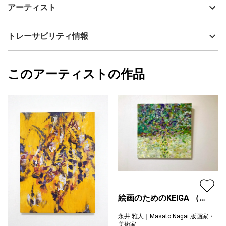
制作年
2020
アーティスト
作品 美品未使用 個展出品作品。作家直筆サインあり。フラン
流通種別
プライマリー（新品）
スのサルセル国際版画ビエンナーレ、INSHOU2（パリ、マニフェ
スタンプホール）展の招待出品作。
技法
リトグラフ・版画
永井 雅人｜Masato Nagai 版画家・美術家
トレーサビリティ情報
サイズ
70cm(縦) x 58cm(横)
版画の大きさは６０cmx45.5cm。額縁の外寸は約70cmx58cm。
フォローする
お部屋のグレードをまるでホテルのようにアップする秀逸なモノ
額縁の有無
有り
2026/01/06
クロームの現代アート作品です。
このアーティストの作品
カラー
ホワイト
永井 雅人｜Masato Nagai 版画家・美術家
ブラック
プライマリー
（注意）電子ピアノや時計、水指などはお部屋のイメージなので
グレー
付属しません。
ジャンル
花・植物
作家ウェブサイトはhttp://sampleorii.jimdo.com/
配送目安
二週間以内
［主な展覧会受賞］
２０２２年 中華民国第２０回国際版画ビエンナーレROC 佳作
賞 収蔵賞
2012年-2013年 第1回、第2回 FEI PRINT AWARD オーディエ
絵画のためのKEIGA （慶
ンス賞
賀）
永井 雅人｜Masato Nagai 版画家・
2010年 第78回日本版画協会展 準会員賞候補
美術家