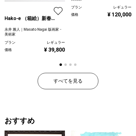
プラン
レギュラー
2009年 第77回日本版画協会展 賞候補
¥ 120,000
価格
Hako-e （箱絵）新春限
2007年 第16回青木繁記念大賞 わだつみ賞受賞
定 新年に人気
永井 雅人｜Masato Nagai 版画家・
第4回ふくみつ棟方記念版画大賞展 賞候補
美術家
プラン
レギュラー
2006年 ビエンナーレKUMAMOTOⅢ 特別賞受賞
¥ 39,800
価格
2005年 雪梁舎第7回フィレンツェ賞展 佳作賞受賞
［主な作品収蔵先］
すべてを見る
東京造形大学、多摩美術大学大学美術館、国立台湾師範大学芸術
学院、雪梁舎美術館（新潟）、國立台湾美術館、福井大学教育学
部、
上野学園大学、大阪芸術大学、国保旭中央病院、阿部建設
（株）、自由が丘桜桃園、東京共済病院、目黒病院、
おすすめ
相生森林美術館（徳島）福祉法人みどりの風（山梨）
アックイ市（イタリア）マゼレールセンター（ベルギー）、ワー
ドロウ（オーストラリア）ハーレムスタジオフェローシップ（ア