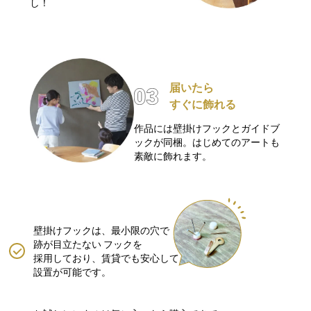
し！
届いたら
すぐに飾れる
作品には壁掛けフックとガイドブ
ックが同梱。はじめてのアートも
素敵に飾れます。
壁掛けフックは、最小限の穴で
跡が目立たない
フックを
採用しており、賃貸でも安心して
設置が可能です。