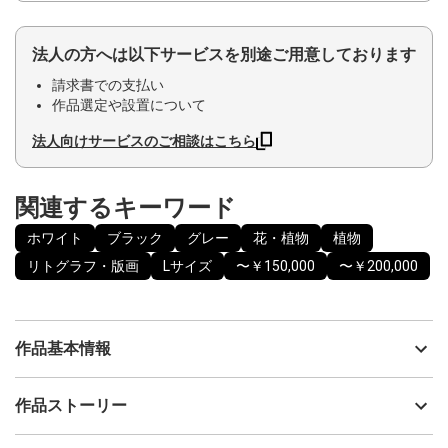
法人の方へは以下サービスを別途ご用意しております
請求書での支払い
作品選定や設置について
法人向けサービスのご相談はこちら
関連するキーワード
ホワイト
ブラック
グレー
花・植物
植物
リトグラフ・版画
Lサイズ
〜￥150,000
〜￥200,000
作品基本情報
出品者
永井 雅人｜Masato Nagai 版画家・美術家
作品ストーリー
アーティスト
永井 雅人｜Masato Nagai 版画家・美術家
永井雅人銅版画作品 「マイウェイオブライフ」大型モノクローム