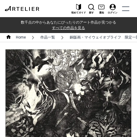
初めてガイド
探す
通知
ログイン
数千点の中からあなたにぴったりのアート作品が見つかる
すべての作品を見る
Home
作品一覧
銅版画・マイウェイオブライフ 限定一