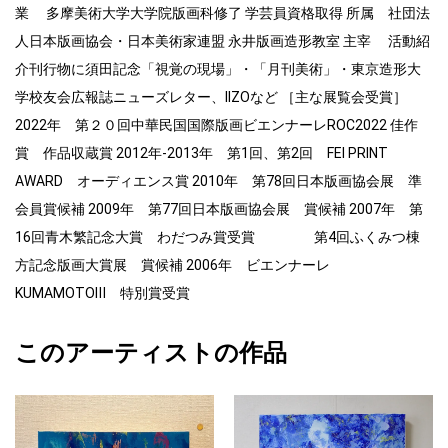
業 多摩美術大学大学院版画科修了 学芸員資格取得 所属 社団法
人日本版画協会・日本美術家連盟 永井版画造形教室 主宰 活動紹
介刊行物に須田記念「視覚の現場」・「月刊美術」・東京造形大
学校友会広報誌ニューズレター、IIZOなど ［主な展覧会受賞］
2022年 第２０回中華民国国際版画ビエンナーレROC2022 佳作
賞 作品収蔵賞 2012年-2013年 第1回、第2回 FEI PRINT
AWARD オーディエンス賞 2010年 第78回日本版画協会展 準
会員賞候補 2009年 第77回日本版画協会展 賞候補 2007年 第
16回青木繁記念大賞 わだつみ賞受賞 第4回ふくみつ棟
方記念版画大賞展 賞候補 2006年 ビエンナーレ
KUMAMOTOⅢ 特別賞受賞
このアーティストの作品