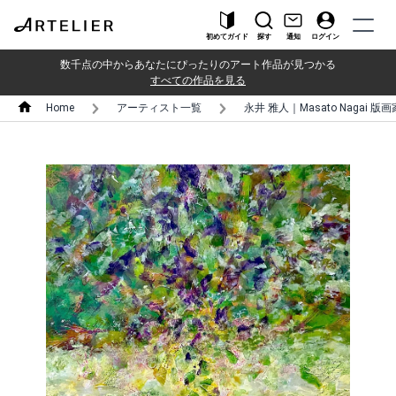
初めてガイド
探す
通知
ログイン
数千点の中からあなたにぴったりのアート作品が見つかる
すべての作品を見る
Home
アーティスト一覧
永井 雅人｜Masato Nagai 