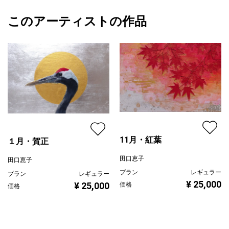
ヨーロッパ各地で見かけます。見た目だけでなく味にも違いがあ
額縁の有無
無し
2025/11/24
ります。日本の桃よりもねっとりと濃い味わいです。
このアーティストの作品
カラー
ホワイト
田口恵子
作品は全面に銀箔を貼った上に彩色しているため、画面に明るさ
グレー
プライマリー
があります。
ピンク
全体にゴールドを使用しているため、見る角度により強く輝きま
ジャンル
日本画
す。
桃の輪郭はメディウム（アクリル系）で線上に盛り上げていま
配送目安
二週間以内
す。
11月・紅葉
１月・賀正
田口恵子
田口恵子
プラン
レギュラー
プラン
レギュラー
¥ 25,000
¥ 25,000
価格
価格