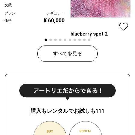
文蔵
プラン
レギュラー
¥ 60,000
価格
blueberry spot 2
はなのかふぇ＊橋爪かおり
すべてを見る
プラン
レギュラー
¥ 30,000
価格
購入もレンタルでお試しも111