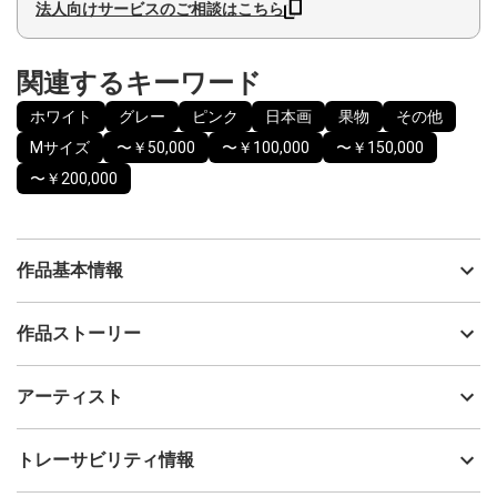
法人向けサービスのご相談はこちら
関連するキーワード
ホワイト
グレー
ピンク
日本画
果物
その他
Mサイズ
〜￥50,000
〜￥100,000
〜￥150,000
〜￥200,000
作品基本情報
出品者
田口恵子
作品ストーリー
アーティスト
田口恵子
2025年は今までの旅先で出会った野菜や果物をモチーフに制作し
制作年
2025
アーティスト
ました。
流通種別
プライマリー（新品）
この２つの桃は日本の桃とヨーロッパで出会った桃です。種類の
違う桃を対比させました。
技法
その他
田口恵子
トレーサビリティ情報
左側の日本の桃は白桃。右側のヨーロッパの桃はフラットピーチ
サイズ
24cm(縦) x 41cm(横)
と呼ばれるものです。日本語では蟠桃と呼ばれています。
フォローする