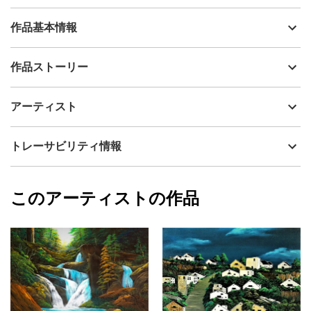
作品基本情報
出品者
Issey
作品ストーリー
アーティスト
Issey
凍てつく村と・・・凍り付いた雪山・・・霞む。
制作年
2012
アーティスト
流通種別
プライマリー（新品）
技法
アクリル
Issey
トレーサビリティ情報
サイズ
45.5cm(縦) x 53cm(横)
フォローする
額縁の有無
無し
2025/10/31
このアーティストの作品
カラー
その他カラー
Issey
青
プライマリー
ジャンル
風景画
配送目安
二週間以内