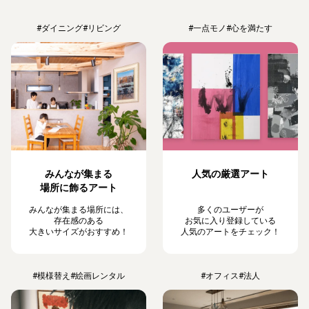
#ダイニング
#リビング
#一点モノ
#心を満たす
みんなが集まる
人気の厳選アート
場所に飾るアート
みんなが集まる場所には、
多くのユーザーが
存在感のある
お気に入り登録している
大きいサイズがおすすめ！
人気のアートをチェック！
#模様替え
#絵画レンタル
#オフィス
#法人