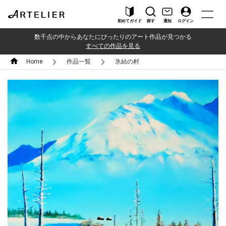
初めてガイド
探す
通知
ログイン
数千点の中からあなたにぴったりのアート作品が見つかる
すべての作品を見る
Home
作品一覧
氷結の村