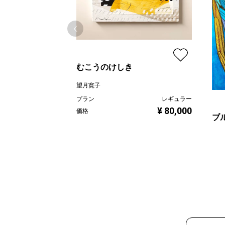
むこうのけしき
望月寛子
プラン
レギュラー
¥ 80,000
価格
ブ
線画
プラ
価格