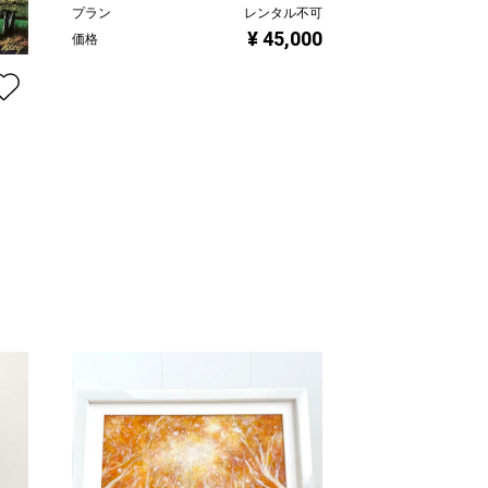
プラン
レンタル不可
幻想・カラニッ
¥ 45,000
価格
十字架４
Issey
プラン
価格
ル不可
000