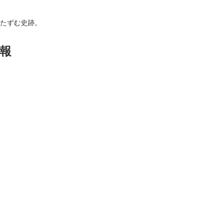
たずむ史跡。
報