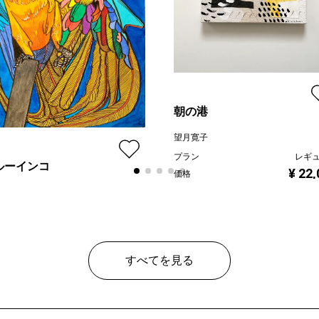
朝の港
望月寛子
プラン
レギ
ルーインコ
¥ 22
価格
家 もんでんゆうこ
ン
レギュラー
¥ 80,000
すべてを見る