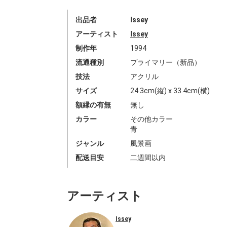
出品者
Issey
アーティスト
Issey
制作年
1994
流通種別
プライマリー（新品）
技法
アクリル
サイズ
24.3cm(縦) x 33.4cm(横)
額縁の有無
無し
カラー
その他カラー
青
ジャンル
風景画
配送目安
二週間以内
アーティスト
Issey