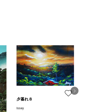
夕暮れ８
Issey