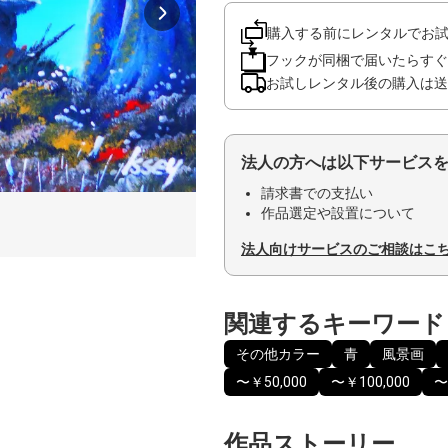
購入する前にレンタルでお
フックが同梱で届いたらすぐ
お試しレンタル後の購入は送
法人の方へは以下サービス
請求書での支払い
作品選定や設置について
法人向けサービスのご相談はこ
関連するキーワード
その他カラー
青
風景画
〜￥50,000
〜￥100,000
〜
作品ストーリー