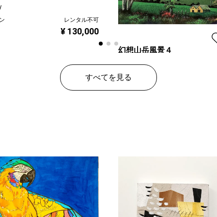
y
ン
レンタル不可
¥ 130,000
幻想山岳風景４
Issey
すべてを見る
プラン
レンタ
¥ 260,
価格