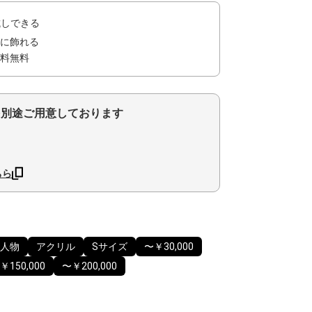
試しできる
に飾れる
料無料
を別途ご用意しております
ちら
人物
アクリル
Sサイズ
〜￥30,000
￥150,000
〜￥200,000