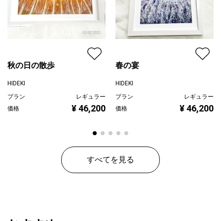
誕生の過程がどうであれ、
愛の光に包まれ、人として誕生します。
人の世界でのあれこれは、
秋の日の散歩
春の宴
ヒカリの世界から観れば、
HIDEKI
HIDEKI
プラン
レギュラー
プラン
レギュラー
人の世界の人による偏見ともいえることです。
¥ 46,200
¥ 46,200
価格
価格
偏見の狭域の中で生きることより、
宇宙という広域で生きることを選択してください。
すべてを見る
人の身体でありながら、
宇宙を生きることは難しいと思うかもしれません。
でも、人の世界に生まれてきたのは、あなたの意志。