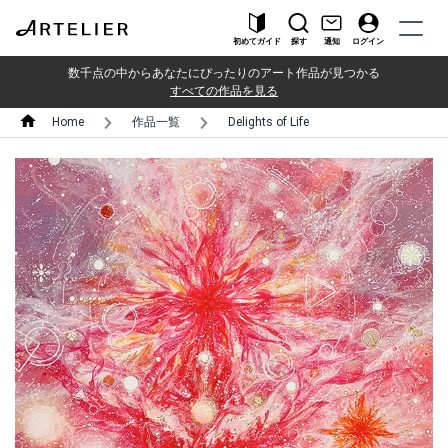
初めてガイド
探す
通知
ログイン
数千点の中からあなたにぴったりのアート作品が見つかる
すべての作品を見る
Home
作品一覧
Delights of Life