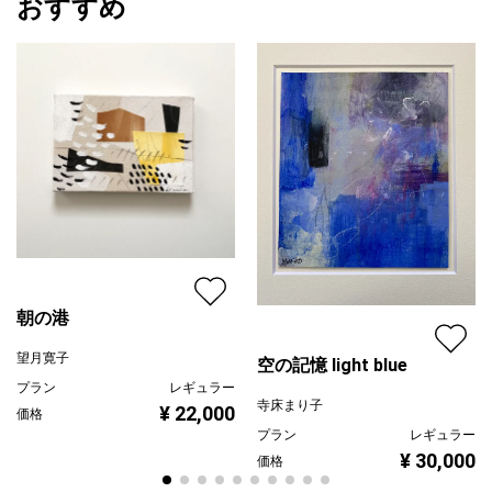
おすすめ
人の世界での経験をあなたが選択しました。
チャレンジする勇気。
その過程が、宇宙中に歓び、愛となって共鳴しています。
♡･ﾟ:*✡｡.:*･ﾟ ﾟ･*:.｡✡*:ﾟ･♡ ･ﾟ:*✡｡.:*･ﾟ ﾟ･*:.｡✡*:ﾟ･♡
☆画材：紙にアクリル絵具他
☆HIDEKI作品真正証明書付き
朝の港
☆額装：無し
お好みで額選びを楽しんでいただければ幸いです。
望月寛子
空の記憶 light blue
油彩額にも対応できるように、木製パネル張りでお届けいたし
プラン
レギュラー
ます。
寺床まり子
¥ 22,000
価格
プラン
レギュラー
¥ 30,000
価格