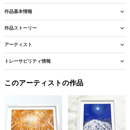
作品基本情報
出品者
HIDEKI
作品ストーリー
アーティスト
HIDEKI
あなたが人として存在していること、
制作年
2016
アーティスト
流通種別
プライマリー（新品）
それこそがまず、祝福されているということ。
技法
アクリル
HIDEKI
トレーサビリティ情報
サイズ
42cm(縦) x 59.4cm(横)
人の身体を維持するには、
フォローする
額縁の有無
無し
2025/10/30
様々なレベルでの愛の協力関係が必要なのです。
このアーティストの作品
カラー
赤
HIDEKI
その他カラー
プライマリー
紫
生命は、歓びの中で誕生します。
ジャンル
抽象画
ヒカリからカタチある姿へ、
配送目安
二週間以内
愛の光に包まれながら、この世界へ誕生します。