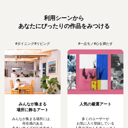
利用シーンから
あなたにぴったりの作品をみつける
#ダイニング
#リビング
#一点モノ
#心を満たす
みんなが集まる
人気の厳選アート
場所に飾るアート
みんなが集まる場所には、
多くのユーザーが
存在感のある
お気に入り登録している
大きいサイズがおすすめ！
人気のアートをチェック！