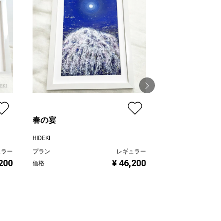
春の宴
blueberry spot
HIDEKI
はなのかふぇ＊橋爪
ュラー
プラン
レギュラー
プラン
,200
¥ 46,200
価格
価格