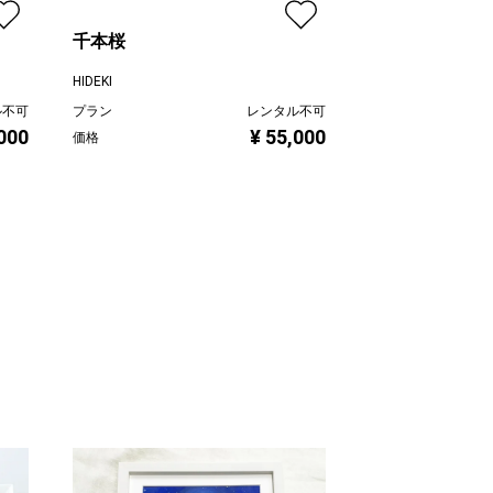
千本桜
生命への愛－レ
カリ
HIDEKI
HIDEKI
ル不可
プラン
レンタル不可
プラン
,000
¥ 55,000
価格
価格