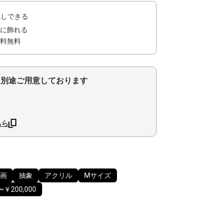
試しできる
に飾れる
料無料
を別途ご用意しております
ちら
画
抽象
アクリル
Mサイズ
〜￥200,000