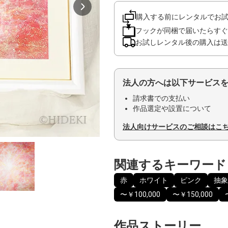
購入する前にレンタルでお
フックが同梱で届いたらすぐ
お試しレンタル後の購入は送
法人の方へは以下サービス
請求書での支払い
作品選定や設置について
法人向けサービスのご相談はこ
関連するキーワード
赤
ホワイト
ピンク
抽象
〜￥100,000
〜￥150,000
作品ストーリー