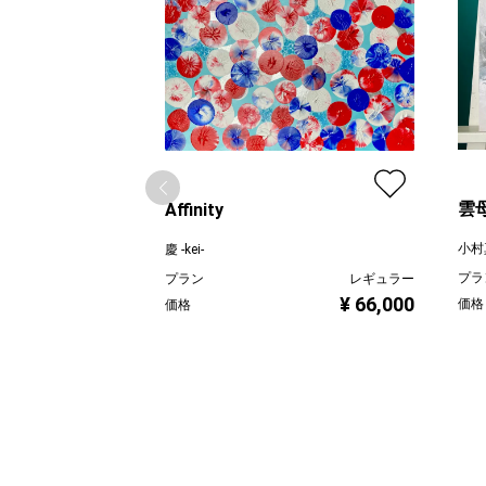
雲
Affinity
小村
慶 -kei-
プラ
プラン
レギュラー
¥ 66,000
価格
価格