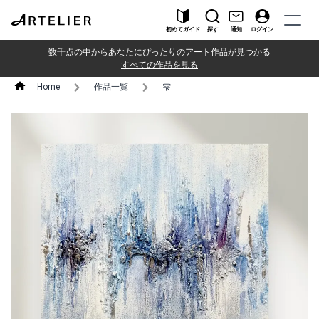
初めてガイド
探す
通知
ログイン
数千点の中からあなたにぴったりのアート作品が見つかる
すべての作品を見る
Home
作品一覧
雫