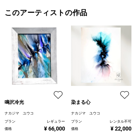
額縁の有無
無し
2025/10/11
空の涙か
このアーティストの作品
カラー
ホワイト
ナカジマ ユウコ
大地の祈りか
青
プライマリー
一雫ごとに、世界は透き通る
グレー
ジャンル
抽象画
アクリルメディウムで凹凸と質感をつけ、アルコールインクでや
わらかく色を重ねました。
配送目安
二週間以内
雨のような、雪のような、
なんでもない雫の流れを縦のラインで静かに描いています。
マットから艶まで、さまざまな質感が重なり、光の角度によって
印象が変化します。
滴る部分にはみずみずしさを、
自然の中にある“瞬間のきらめき”を閉じ込めました。
鳴沢冷光
染まる心
お部屋に飾ると、やわらかな陰影と光が時間とともに移ろい
穏やかな空気を生み出してくれます。
ナカジマ ユウコ
ナカジマ ユウコ
プラン
レギュラー
プラン
レンタル不可
直径18cmとコンパクトなサイズのため、
¥ 66,000
¥ 22,000
価格
価格
飾る場所を選ばず、イーゼルなどで棚やデスクに立てかけてもお