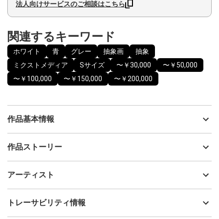
法人向けサービスのご相談はこちら
関連するキーワード
ホワイト
青
グレー
抽象画
抽象
ミクストメディア
Sサイズ
〜￥30,000
〜￥50,000
〜￥100,000
〜￥150,000
〜￥200,000
作品基本情報
出品者
ナカジマ ユウコ
作品ストーリー
アーティスト
ナカジマ ユウコ
アルコールインクアート・インテリアパネル
制作年
2025
アーティスト
流通種別
プライマリー（新品）
作品名：雫
原画サイズ：180mm（square)
技法
ミクストメディア
ナカジマ ユウコ
トレーサビリティ情報
木製パネル
サイズ
20cm(縦) x 20cm(横)
フォローする