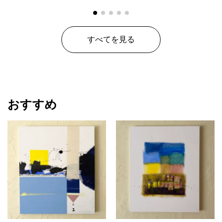
楽しみいただけます。
同デザインの大きめサイズもございます。
雫(300mm/square)
すべてを見る
また、同サイズ作品を二つ並べていただいても可愛いです。
雫(180mm/square)
アート品はすべて1点限りの販売となります。
【ご注意事項】
おすすめ
商品画像は実際の原画とは質感や色見が多少異なります。
制作上作品裏面にインクなどが付着しております。
熱や紫外線により褪色するインクを用いてアートを描いていま
す。UV保護の加工を施しますが、経年変化が発生する場合がある
ことご理解ください。