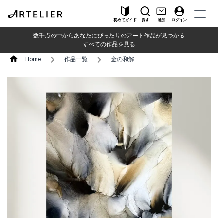
初めてガイド
探す
通知
ログイン
数千点の中からあなたにぴったりのアート作品が見つかる
すべての作品を見る
Home
作品一覧
金の和解