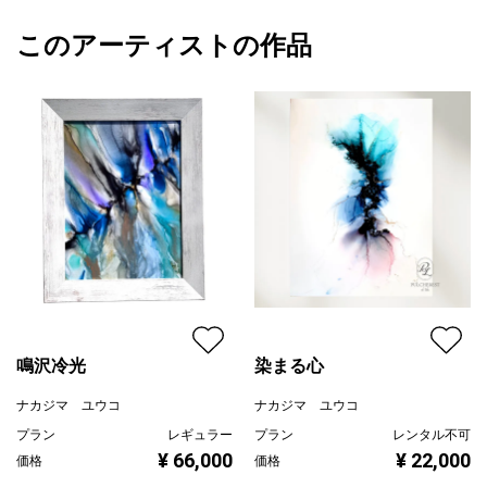
胸の奥にあった小さな結び目がほどけていく瞬間
額縁の有無
有り
2025/10/14
このアーティストの作品
カラー
その他カラー
ナカジマ ユウコ
黒と白、その境界を、穏やかに包み込むように繊細なゴールドの
ホワイト
プライマリー
ラインが特徴的なデザインです。
ブラック
ジャンル
抽象画
光の角度によって艶やゴールドなどの表情が変わるため、1日を通
して楽しめます。
配送目安
二週間以内
リビングや寝室に飾ることで、空間に落ち着きと品格をもたら
し、日々の中で心のバランスを整えるような穏やかな力を与えて
くれる作品です。
アート品は全て1点ものです。
【ご注意事項】
商品画像は実際の原画とは質感や色見が多少異なります。
鳴沢冷光
染まる心
熱や紫外線により褪色するインクを用いてアートを描いていま
す。UV保護の加工を施しますが、経年変化が発生する場合がある
ナカジマ ユウコ
ナカジマ ユウコ
ことご理解ください。
プラン
レギュラー
プラン
レンタル不可
描く際に用紙の裏面にもインクが染みていますのでご了承くださ
¥ 66,000
¥ 22,000
価格
価格
い。