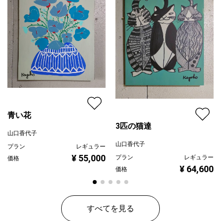
配送目安
二週間以内
青い花
3匹の猫達
山口香代子
山口香代子
プラン
レギュラー
¥ 55,000
プラン
レギュラー
価格
¥ 64,600
価格
すべてを見る