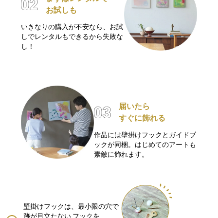
お試しも
いきなりの購入が不安なら、お試
しでレンタルもできるから失敗な
し！
届いたら
すぐに飾れる
作品には壁掛けフックとガイドブ
ックが同梱。はじめてのアートも
素敵に飾れます。
壁掛けフックは、最小限の穴で
跡が目立たない
フックを