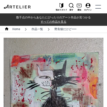
初めてガイド
探す
通知
ログイン
数千点の中からあなたにぴったりのアート作品が見つかる
すべての作品を見る
Home
作品一覧
野良猫だけど•••••