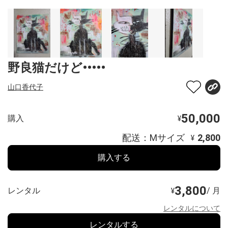
野良猫だけど•••••
山口香代子
50,000
購入
¥
配送：Mサイズ
2,800
¥
購入する
3,800
レンタル
/ 月
¥
レンタルについて
レンタルする