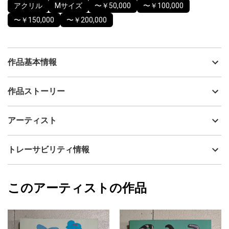
アクリル
Mサイズ
〜￥50,000
〜￥100,000
〜￥150,000
〜￥200,000
作品基本情報
出品者
山口香代子
作品ストーリー
アーティスト
山口香代子
自由な感覚でお楽しみいただければ嬉しいです。
制作年
2025
アーティスト
表面は味わいのある質感で、部分的に艶感があり、光の加減によ
流通種別
プライマリー（新品）
って見え方が楽しめます。
画面環境によっては、若干色味が異なる可能性がございますがご
技法
アクリル
山口香代子
トレーサビリティ情報
了承くださいませ。
サイズ
45.5cm(縦) x 38cm(横)
直射日光があたらない場所に飾ることをおすすめします。
フォローする
額縁の有無
無し
2025/10/09
このアーティストの作品
カラー
ホワイト
山口香代子
青
プライマリー
ブラック
ジャンル
動物・生き物