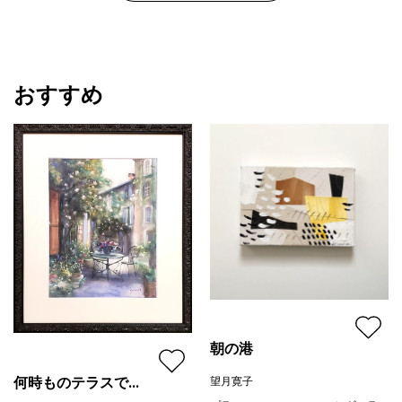
おすすめ
朝の港
何時ものテラスで...
望月寛子