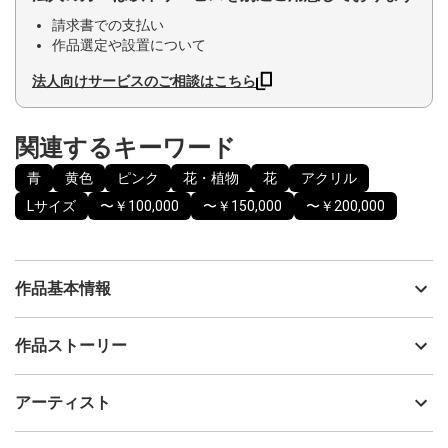
請求書での支払い
作品選定や設置について
法人向けサービスのご相談はこちら
関連するキーワード
青
黄色
ピンク
花・植物
花
アクリル
Lサイズ
〜￥100,000
〜￥150,000
〜￥200,000
作品基本情報
出品者
川西 郁美
作品ストーリー
アーティスト
川西 郁美
踊るように咲く花をイメージして描いた花の抽象画、『Dancing
制作年
2025
アーティスト
flowers』シリーズ。
流通種別
プライマリー（新品）
歌い出したり、踊り出したいような気持ちを、絵の具とお花に託
して表現しています。