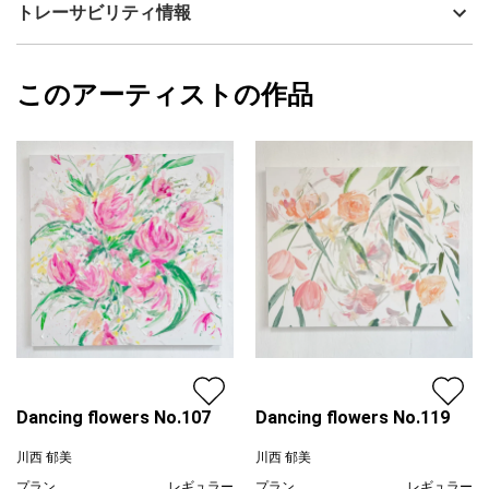
技法
アクリル
川西 郁美
トレーサビリティ情報
サイズ
45.5cm(縦) x 45.5cm(横)
水彩・アクリル用のキャンバスを使っており、普通のキャンバス
フォローする
より紙に描くような滲みの表現ができ、鮮やかで軽やかな風合い
額縁の有無
無し
2025/10/07
になっているのが特徴です。
このアーティストの作品
カラー
青
川西 郁美
黄色
プライマリー
色鉛筆、オイルパステル、紙粘土のような質感の盛り上げ剤や、
ピンク
ラメの入った絵の具なども使って、見ていて飽きない工夫をして
ジャンル
花・植物
います。作品が届いたら、ぜひ近くでマテリアルの違いもじっく
り見てみてください。
配送目安
二週間以内
Dancing flowers No.107
Dancing flowers No.119
川西 郁美
川西 郁美
プラン
レギュラー
プラン
レギュラー