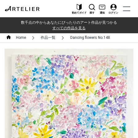
初めてガイド
探す
通知
ログイン
数千点の中からあなたにぴったりのアート作品が見つかる
すべての作品を見る
Home
作品一覧
Dancing flowers No.148