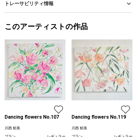
技法
アクリル
川西 郁美
トレーサビリティ情報
サイズ
37.9cm(縦) x 45.5cm(横)
水彩・アクリル用のキャンバスを使っており、普通のキャンバス
フォローする
より紙に描くような滲みの表現ができ、鮮やかで軽やかな風合い
額縁の有無
無し
2025/03/18
になっているのが特徴です。
このアーティストの作品
カラー
オレンジ
川西 郁美
緑
プライマリー
色鉛筆、オイルパステル、紙粘土のような質感の盛り上げ剤や、
ピンク
ラメの入った絵の具なども使って、見ていて飽きない工夫をして
ジャンル
花・植物
います。作品が届いたら、ぜひ近くでマテリアルの違いもじっく
り見てみてください。
配送目安
二週間以内
作品はインスタグラムでも紹介しています。動画で自然光の中で
撮影した様子や、接写して撮影もしていますので、より詳しく状
態を確認したい方はそちらもぜひご覧ください。
インスタグラムアカウント:@ikumi_kawanishi
Dancing flowers No.107
Dancing flowers No.119
川西 郁美
川西 郁美
プラン
レギュラー
プラン
レギュラー