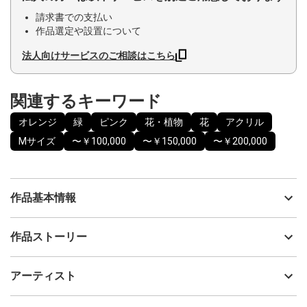
請求書での支払い
作品選定や設置について
法人向けサービスのご相談はこちら
関連するキーワード
オレンジ
緑
ピンク
花・植物
花
アクリル
Mサイズ
〜￥100,000
〜￥150,000
〜￥200,000
作品基本情報
出品者
川西 郁美
作品ストーリー
アーティスト
川西 郁美
踊るように咲く花をイメージして描いた花の抽象画、『Dancing
制作年
2025
アーティスト
flowers』シリーズ。
流通種別
プライマリー（新品）
歌い出したり、踊り出したいような気持ちを、絵の具とお花に託
して表現しています。