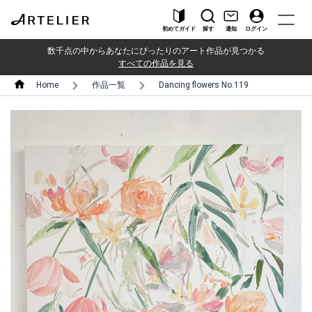
初めてガイド
探す
通知
ログイン
数千点の中からあなたにぴったりのアート作品が見つかる
すべての作品を見る
Home
作品一覧
Dancing flowers No.119