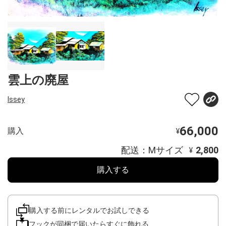
雲上の廃屋
Issey
66,000
購入
¥
配送：Mサイズ
2,800
¥
購入する
購入する前にレンタルでお試しできる
フックが同梱で届いたらすぐに飾れる