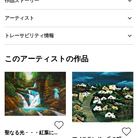
作品ストーリー
アーティスト
Issey
はるか雲の上・・・、以前人が住んでいた廃屋。
制作年
1986
アーティスト
流通種別
プライマリー（新品）
技法
アクリル
Issey
トレーサビリティ情報
サイズ
31.8cm(縦) x 40.9cm(横)
フォローする
額縁の有無
無し
2025/10/03
このアーティストの作品
カラー
青
Issey
緑
プライマリー
ジャンル
風景画
配送目安
二週間以内
聖なる光・・・紅葉に注