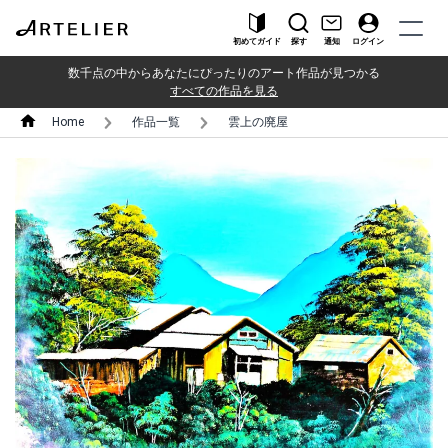
初めてガイド
探す
通知
ログイン
数千点の中からあなたにぴったりのアート作品が見つかる
すべての作品を見る
Home
作品一覧
雲上の廃屋