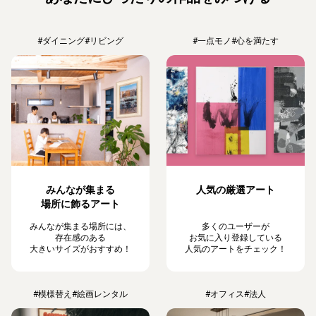
#ダイニング
#リビング
#一点モノ
#心を満たす
みんなが集まる
人気の厳選アート
場所に飾るアート
みんなが集まる場所には、
多くのユーザーが
存在感のある
お気に入り登録している
大きいサイズがおすすめ！
人気のアートをチェック！
#模様替え
#絵画レンタル
#オフィス
#法人