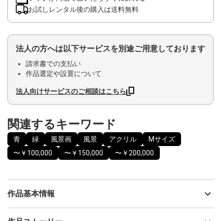
お試しレンタル後の購入は送料無料
法人の方へは以下サービスを別途ご用意しております
請求書での支払い
作品選定や設置について
法人向けサービスのご相談はこちら
関連するキーワード
青
緑
風景画
風景
アクリル
Mサイズ
〜￥100,000
〜￥150,000
〜￥200,000
作品基本情報
出品者
Issey