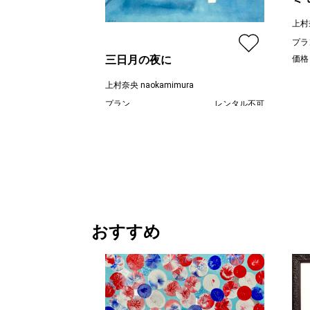
上村奈
プラ
三日月の夜に
価格
上村奈央 naokamimura
プラン
レンタル不可
¥ 39,000
価格
おすすめ