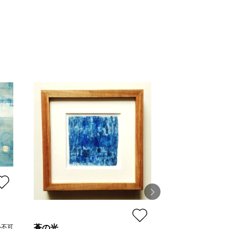
蒼の光
思い出の海
ル不可