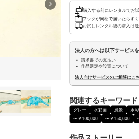
購入する前にレンタルでお
フックが同梱で届いたらすぐ
お試しレンタル後の購入は送
法人の方へは以下サービス
請求書での支払い
作品選定や設置について
法人向けサービスのご相談はこ
関連するキーワード
グレー
水彩画
風景
水彩
〜￥100,000
〜￥150,000
作品ストーリー