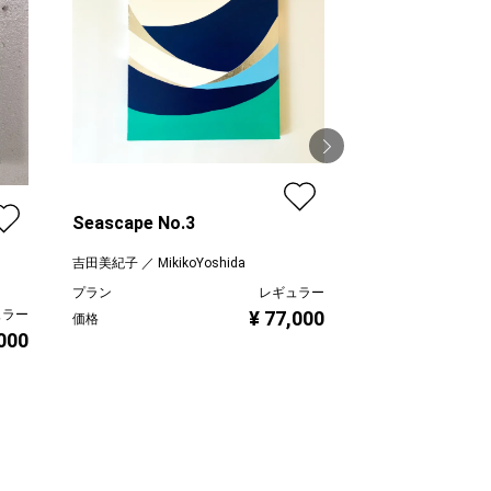
Seascape No.3
朝の港
吉田美紀子 ／ MikikoYoshida
望月寛子
プラン
レギュラー
プラン
¥ 77,000
ュラー
価格
価格
,000