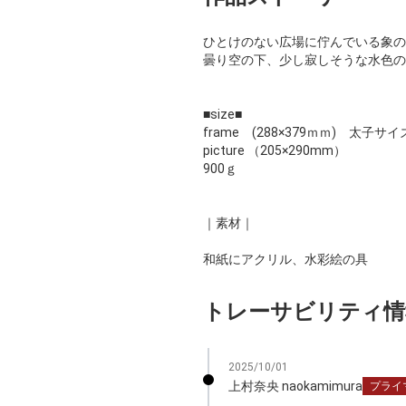
ひとけのない広場に佇んでいる象の
曇り空の下、少し寂しそうな水色の
■size■
frame (288×379ｍｍ) 太子
picture （205×290mm）
900ｇ
｜素材｜
和紙にアクリル、水彩絵の具
トレーサビリティ情
2025/10/01
上村奈央 naokamimura
プライ