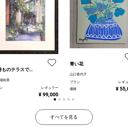
青い花
ものテラスで...
山口香代子
浦由美
プラン
レギ
ン
レギュラー
¥ 55
価格
¥ 99,000
すべてを見る