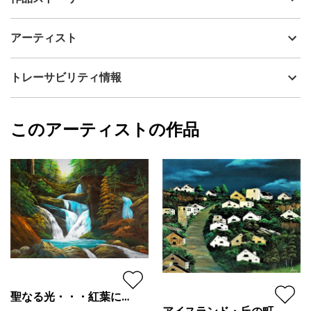
アーティスト
Issey
朱に染まる廃墟に・・・シロサギの躍動。
制作年
1998
アーティスト
四隅が多少傷んだので・・・修正済みです。
流通種別
プライマリー（新品）
技法
アクリル
Issey
トレーサビリティ情報
サイズ
50cm(縦) x 65.2cm(横)
フォローする
額縁の有無
無し
2025/09/30
このアーティストの作品
作品状態
目立った傷や汚れなし：よく見ないとわから
Issey
ない程度の傷や汚れがある
プライマリー
カラー
赤
緑
ジャンル
風景画
配送目安
二週間以内
聖なる光・・・紅葉に注