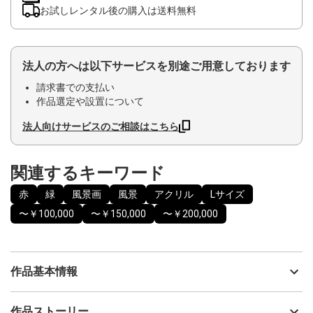
お試しレンタル後の購入は送料無料
法人の方へは以下サービスを別途ご用意しております
請求書での支払い
作品選定や設置について
法人向けサービスのご相談はこちら
関連するキーワード
赤
緑
風景画
風景
アクリル
Lサイズ
〜￥100,000
〜￥150,000
〜￥200,000
作品基本情報
出品者
Issey
作品ストーリー