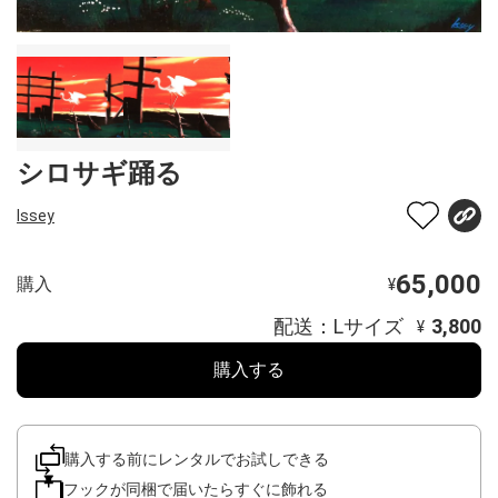
シロサギ踊る
Issey
65,000
購入
¥
配送：Lサイズ
3,800
¥
購入する
購入する前にレンタルでお試しできる
フックが同梱で届いたらすぐに飾れる