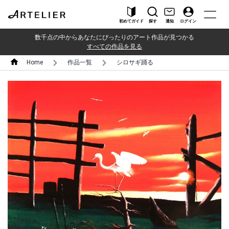
初めてガイド
探す
通知
ログイン
数千点の中からあなたにぴったりのアート作品が見つかる
すべての作品を見る
Home
作品一覧
シロサギ踊る