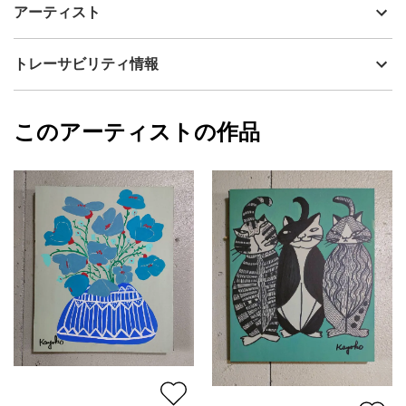
制作年
2025
アーティスト
表面は味わいのある質感で、部分的に艶感があり、光の加減によ
流通種別
プライマリー（新品）
って見え方が楽しめます。
画面環境によっては、若干色味が異なる可能性がございますがご
技法
アクリル
山口香代子
トレーサビリティ情報
了承くださいませ。
サイズ
45.5cm(縦) x 53cm(横)
直射日光があたらない場所に飾ることをおすすめします。
フォローする
額縁の有無
無し
2025/09/13
このアーティストの作品
カラー
赤
山口香代子
青
プライマリー
ピンク
ジャンル
動物・生き物
配送目安
二週間以内