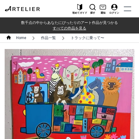
初めてガイド
探す
通知
ログイン
数千点の中からあなたにぴったりのアート作品が見つかる
すべての作品を見る
Home
作品一覧
トラックに乗って〜