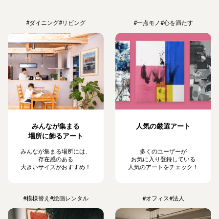
#ダイニング
#リビング
#一点モノ
#心を満たす
みんなが集まる
人気の厳選アート
場所に飾るアート
みんなが集まる場所には、
多くのユーザーが
存在感のある
お気に入り登録している
大きいサイズがおすすめ！
人気のアートをチェック！
#模様替え
#絵画レンタル
#オフィス
#法人