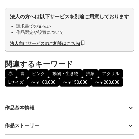
法人の方へは以下サービスを別途ご用意しております
請求書での支払い
作品選定や設置について
法人向けサービスのご相談はこちら
関連するキーワード
赤
青
ピンク
動物・生き物
抽象
アクリル
Lサイズ
〜￥100,000
〜￥150,000
〜￥200,000
作品基本情報
出品者
山口香代子
作品ストーリー
アーティスト
山口香代子
自由な感覚でお楽しみいただければ嬉しいです。