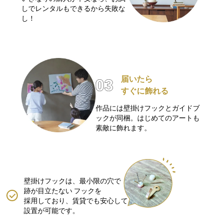
しでレンタルもできるから失敗な
し！
届いたら
すぐに飾れる
作品には壁掛けフックとガイドブ
ックが同梱。はじめてのアートも
素敵に飾れます。
壁掛けフックは、最小限の穴で
跡が目立たない
フックを
採用しており、賃貸でも安心して
設置が可能です。