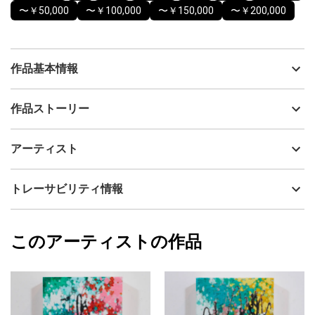
〜￥50,000
〜￥100,000
〜￥150,000
〜￥200,000
作品基本情報
出品者
高原 秀平
作品ストーリー
アーティスト
高原 秀平
275mm 224mm
制作年
2025
アーティスト
流通種別
プライマリー（新品）
油彩 / パネル / キャンバス
技法
油彩
高原 秀平
トレーサビリティ情報
浮かんだ野草が反射して、
サイズ
22cm(縦) x 28cm(横)
水面はカラリと空になる。
フォローする
乾いた水上歩いて渡る。
額縁の有無
無し
2025/09/04
急がないで歩いて進む。
このアーティストの作品
カラー
ホワイト
高原 秀平
青
プライマリー
黄色
ジャンル
抽象画
配送目安
二週間以内