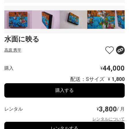
水面に映る
高原 秀平
44,000
購入
¥
配送：Sサイズ
1,800
¥
購入する
3,800
レンタル
/ 月
¥
レンタルについて
レンタルする