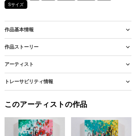
Sサイズ
作品基本情報
出品者
高原 秀平
作品ストーリー
アーティスト
高原 秀平
葉っぱの中でえっさとほいさ。
制作年
2022
アーティスト
光と水を原料に、今日も工場フル稼働。
流通種別
プライマリー（新品）
お日さま沈んで終業です。
技法
油彩
高原 秀平
トレーサビリティ情報
油絵具とパステルを併用し、また部分的に光沢がでる特殊な処理
サイズ
19cm(縦) x 19cm(横)
をしているので、
フォローする
光の当たり方や、見る角度によって様々な表情を見せてくれま
額縁の有無
無し
2023/01/04
す。
このアーティストの作品
カラー
ホワイト
高原 秀平
また、この作品には天地がありません。
青
プライマリー
気分によって向きを変えることで、1枚で4パターンの飾り方を楽
黄色
しむことができます。
ジャンル
抽象画
185mm * 185mm
配送目安
二週間以内