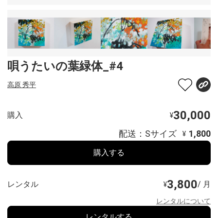
唄うたいの葉緑体_#4
高原 秀平
30,000
購入
¥
配送：Sサイズ
1,800
¥
購入する
3,800
レンタル
/ 月
¥
レンタルについて
レンタルする