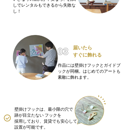
しでレンタルもできるから失敗な
し！
届いたら
すぐに飾れる
作品には壁掛けフックとガイドブ
ックが同梱。はじめてのアートも
素敵に飾れます。
壁掛けフックは、最小限の穴で
跡が目立たない
フックを
採用しており、賃貸でも安心して
設置が可能です。