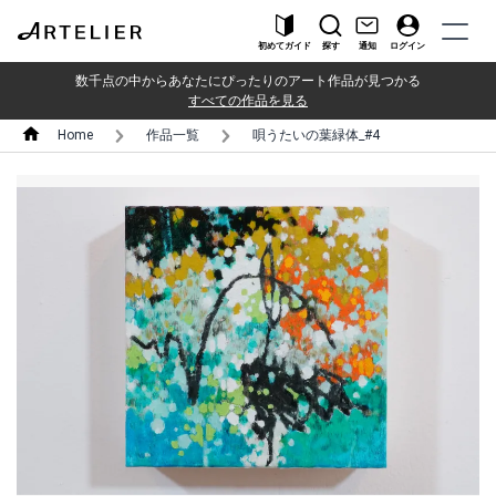
初めてガイド
探す
通知
ログイン
数千点の中からあなたにぴったりのアート作品が見つかる
すべての作品を見る
Home
作品一覧
唄うたいの葉緑体_#4