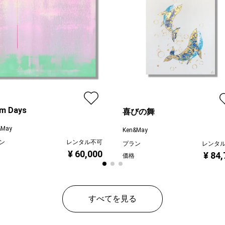
lm Days
喜びの舞
&May
Ken&May
ン
レンタル不可
プラン
レンタ
¥ 60,000
¥ 84
価格
すべてを見る