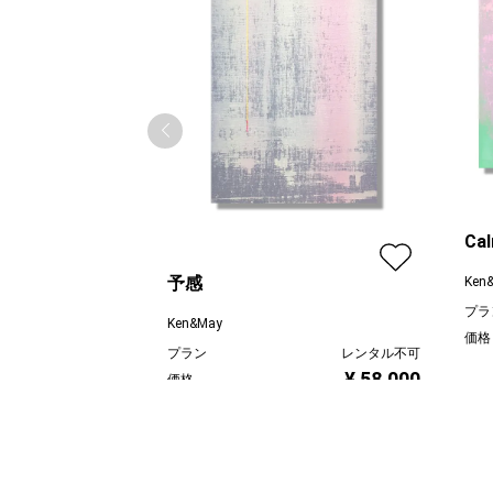
Ca
予感
Ken
プラ
Ken&May
価格
プラン
レンタル不可
¥ 58,000
価格