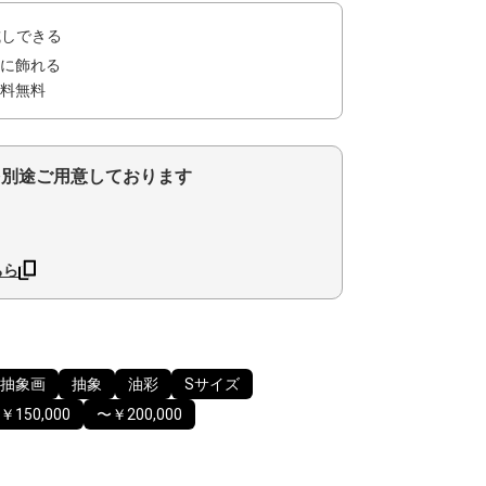
試しできる
に飾れる
料無料
を別途ご用意しております
ちら
抽象画
抽象
油彩
Sサイズ
￥150,000
〜￥200,000