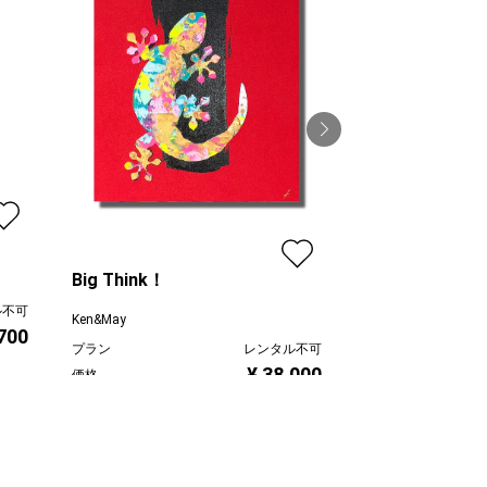
和-無双
Ken&May
プラン
Big Think！
価格
ル不可
Ken&May
,700
プラン
レンタル不可
¥ 38,000
価格