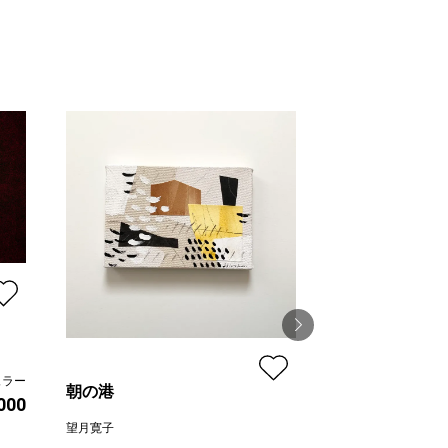
ュラー
朝の港
柔らかな鼓動 Ⅱ
,000
望月寛子
山田ヒロヤ