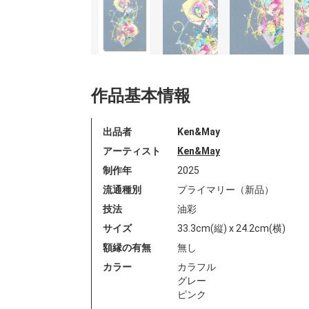
作品基本情報
出品者
Ken&May
アーティスト
Ken&May
制作年
2025
流通種別
プライマリー（新品）
技法
油彩
サイズ
33.3cm(縦) x 24.2cm(横)
額縁の有無
無し
カラー
カラフル
グレー
ピンク