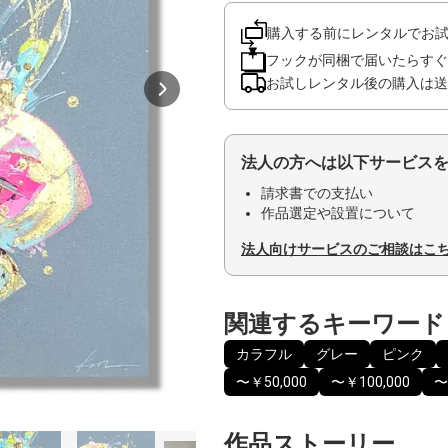
購入する前にレンタルでお
フックが同梱で届いたらすぐ
お試しレンタル後の購入は送
法人の方へは以下サービス
請求書での支払い
作品選定や設置について
法人向けサービスのご相談はこ
関連するキーワード
カラフル
グレー
ピンク
〜￥50,000
〜￥100,000
〜
作品ストーリー