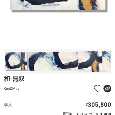
和-無双
Ken&May
305,800
購入
¥
配送：Lサイズ
3,800
¥