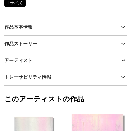
Lサイズ
作品基本情報
出品者
Ken&May
作品ストーリー
アーティスト
Ken&May
強みを携え、未来を拓く。
制作年
2024
アーティスト
流通種別
プライマリー（新品）
技法
油彩
Ken&May
トレーサビリティ情報
サイズ
72.7cm(縦) x 60.6cm(横)
フォローする
額縁の有無
無し
2024/07/12
このアーティストの作品
カラー
ホワイト
Ken&May
青
プライマリー
ブラック
ジャンル
抽象画
配送目安
二週間以内