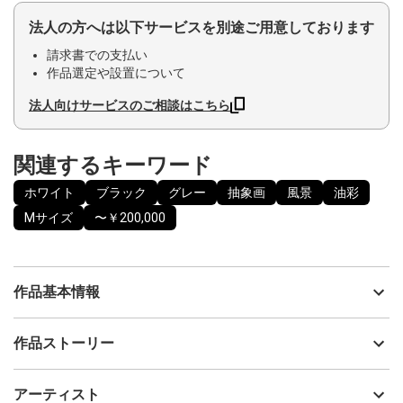
法人の方へは以下サービスを別途ご用意しております
請求書での支払い
作品選定や設置について
法人向けサービスのご相談はこちら
関連するキーワード
ホワイト
ブラック
グレー
抽象画
風景
油彩
Mサイズ
〜￥200,000
作品基本情報
出品者
島田 豊実
作品ストーリー
アーティスト
島田 豊実
世界に祝福を、ただ、ただ祈りを込めて制作致しました。
制作年
2022
アーティスト
私を含め良い方向にと願いを託しつつ描きました。