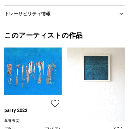
流通種別
プライマリー（新品）
技法
油彩
島田 豊実
トレーサビリティ情報
サイズ
51cm(縦) x 43.5cm(横)
フォローする
額縁の有無
有り
2025/06/20
このアーティストの作品
カラー
ホワイト
島田 豊実
ブラック
プライマリー
グレー
ジャンル
抽象画
配送目安
二週間以内
party 2022
島田 豊実
プラン
プレミアム