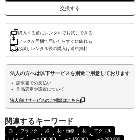
交換する
購入する前にレンタルでお試しできる
フックが同梱で届いたらすぐに飾れる
お試しレンタル後の購入は送料無料
法人の方へは以下サービスを別途ご用意しております
請求書での支払い
作品選定や設置について
法人向けサービスのご相談はこちら
関連するキーワード
赤
ブラック
緑
花・植物
花
アクリル
Lサイズ
〜￥100,000
〜￥150,000
〜￥200,000