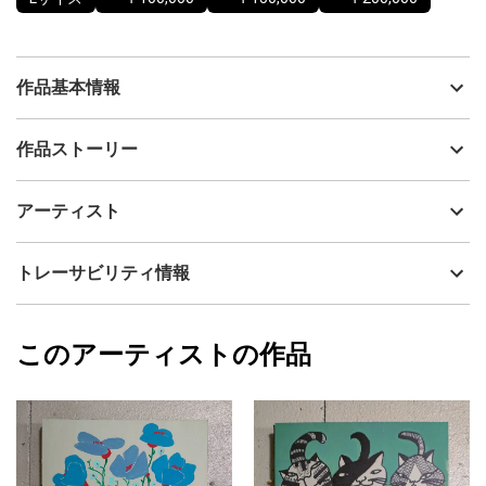
作品基本情報
出品者
山口香代子
作品ストーリー
アーティスト
山口香代子
自由な感覚でお楽しみいただければ嬉しいです。
制作年
2025
アーティスト
表面は味わいのある質感で、部分的に艶感があり、光の加減によ
流通種別
プライマリー（新品）
って見え方が楽しめます。
画面環境によっては、若干色味が異なる可能性がございますがご
技法
アクリル
山口香代子
トレーサビリティ情報
了承くださいませ。
サイズ
59.4cm(縦) x 42cm(横)
直射日光があたらない場所に飾ることをおすすめします。
フォローする
額縁の有無
有り
2025/06/08
このアーティストの作品
カラー
赤
山口香代子
ブラック
プライマリー
緑
ジャンル
花・植物
配送目安
二週間以内