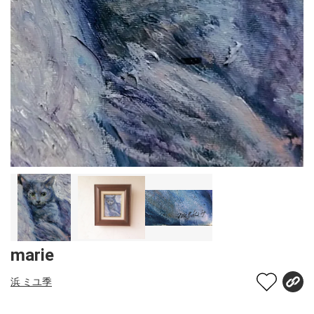
marie
浜 ミユ季