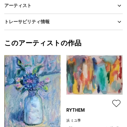
我が家のmarieという猫です。
制作年
2024
アーティスト
野良猫だったせいか野性味があり人にはなつきませんが じっと見
流通種別
プライマリー（新品）
つめる表情にはえもいわれぬ魅力を感じます。
彼女をモデルに何枚か素描作品を描いています。
技法
油彩
浜 ミユ季
トレーサビリティ情報
サイズ
37.3cm(縦) x 27.3cm(横)
フォローする
額縁の有無
有り
2025/05/15
このアーティストの作品
カラー
青
浜 ミユ季
グレー
プライマリー
ピンク
ジャンル
動物・生き物
配送目安
二週間以内
RYTHEM
浜 ミユ季