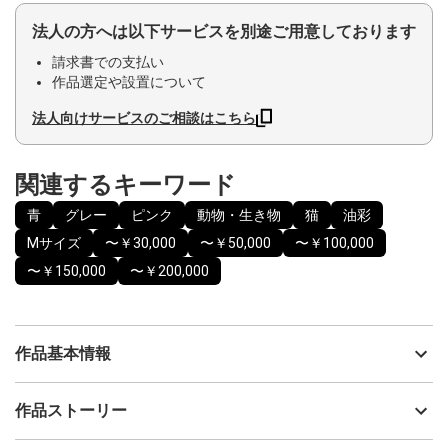
法人の方へは以下サービスを別途ご用意しております
請求書での支払い
作品選定や設置について
法人向けサービスのご相談はこちら
関連するキーワード
青
グレー
ピンク
動物・生き物
猫
油彩
Mサイズ
〜￥30,000
〜￥50,000
〜￥100,000
〜￥150,000
〜￥200,000
作品基本情報
出品者
浜 ミユ季
作品ストーリー
アーティスト
浜 ミユ季