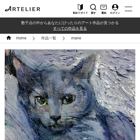
初めてガイド
探す
通知
ログイン
数千点の中からあなたにぴったりのアート作品が見つかる
すべての作品を見る
Home
作品一覧
marie