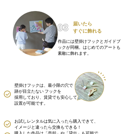
届いたら
すぐに飾れる
作品には壁掛けフックとガイドブ
ックが同梱。はじめてのアートも
素敵に飾れます。
壁掛けフックは、最小限の穴で
跡が目立たない
フックを
採用しており、賃貸でも安心して
設置が可能です。
お試しレンタルは気に入ったら購入できて、
イメージと違ったら交換もできる！
購入した作品は「売却」や「貸出」も可能で、