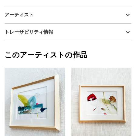
アーティスト
Akane Nakamura
未知をちいさい舟で進む不安と
制作年
2024
アーティスト
ちょっとの野望
流通種別
プライマリー（新品）
これから起こる
おおきな期待に胸を膨らませて
技法
ミクストメディア
Akane Nakamura
トレーサビリティ情報
サイズ
22.3cm(縦) x 27.4cm(横)
使用画材：紙・メディウム・水彩・アクリルほか
フォローする
額縁の有無
有り
2025/04/07
このアーティストの作品
カラー
青
Akane Nakamura
緑
プライマリー
黄色
ジャンル
抽象画
配送目安
二週間以内