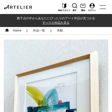
初めてガイド
探す
通知
ログイン
数千点の中からあなたにぴったりのアート作品が見つかる
すべての作品を見る
Home
作品一覧
舟航