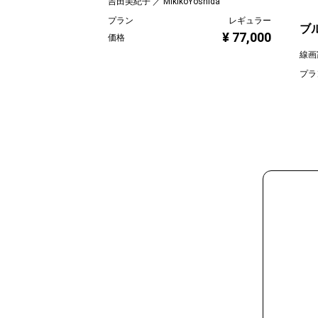
吉田美紀子 ／ MikikoYoshida
プラン
レギュラー
ブ
¥ 77,000
価格
線画
プラ
価格