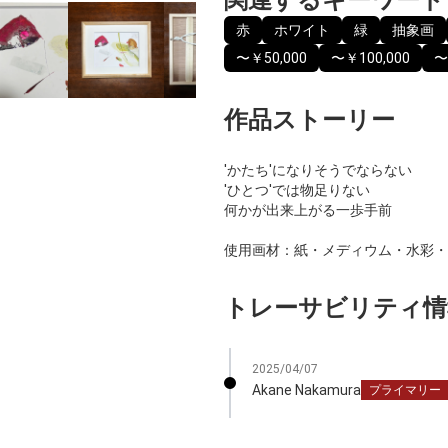
赤
ホワイト
緑
抽象画
〜￥50,000
〜￥100,000
〜
作品ストーリー
'かたち'になりそうでならない
'ひとつ'では物足りない
何かが出来上がる一歩手前
使用画材：紙・メディウム・水彩・
トレーサビリティ情
2025/04/07
Akane Nakamura
プライマリー