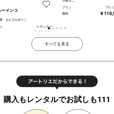
小林功二
プラン
プレ
ルーインコ
¥ 110,
価格
家 もんでんゆうこ
ン
レギュラー
¥ 80,000
すべてを見る
購入もレンタルでお試しも111