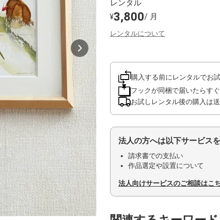
レンタル
3,800
/ 月
¥
レンタルについて
購入する前にレンタルでお
フックが同梱で届いたらすぐ
お試しレンタル後の購入は送
法人の方へは以下サービス
請求書での支払い
作品選定や設置について
法人向けサービスのご相談はこ
関連するキーワード