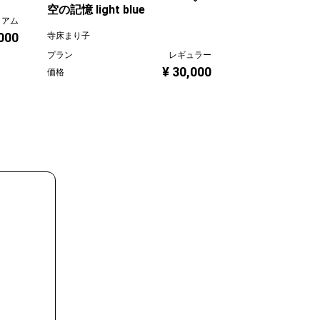
山口香代子
空の記憶 light blue
ミアム
プラン
000
寺床まり子
価格
プラン
レギュラー
¥ 30,000
価格