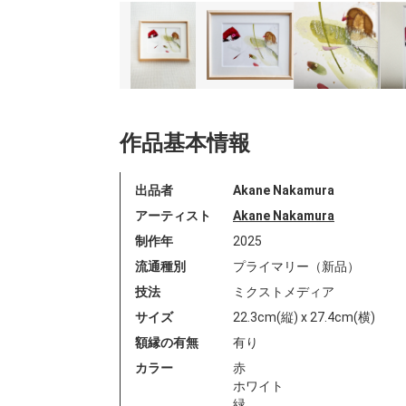
作品基本情報
出品者
Akane Nakamura
アーティスト
Akane Nakamura
制作年
2025
流通種別
プライマリー（新品）
技法
ミクストメディア
サイズ
22.3cm(縦) x 27.4cm(横)
額縁の有無
有り
カラー
赤
ホワイト
緑