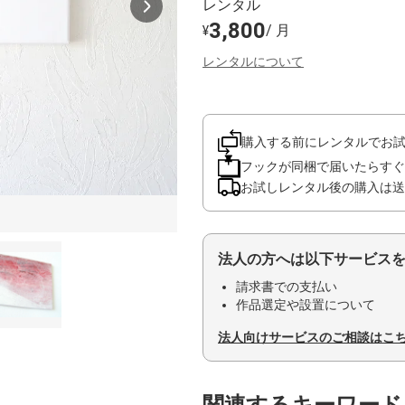
レンタル
3,800
/ 月
¥
レンタルについて
購入する前にレンタルでお
フックが同梱で届いたらすぐ
お試しレンタル後の購入は送
法人の方へは以下サービス
請求書での支払い
作品選定や設置について
法人向けサービスのご相談はこ
関連するキーワード