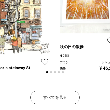
秋の日の散歩
HIDEKI
プラン
レギ
¥ 46
oria steinway St
価格
家 もんでんゆうこ
ン
レギュラー
¥ 70,000
すべてを見る