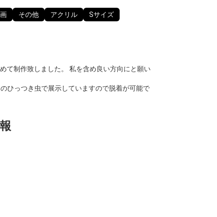
画
その他
アクリル
Sサイズ
めて制作致しました。 私を含め良い方向にと願い
ヨのひっつき虫で展示していますので脱着が可能で
報