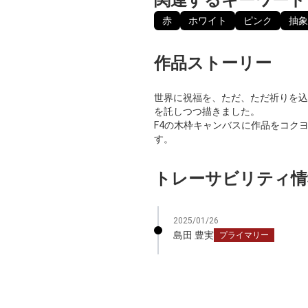
赤
ホワイト
ピンク
抽象
作品ストーリー
世界に祝福を、ただ、ただ祈りを込
を託しつつ描きました。
F4の木枠キャンバスに作品をコク
す。
トレーサビリティ情
2025/01/26
島田 豊実
プライマリー