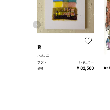
沓
小林功二
プラン
レギュラー
¥ 82,500
Ast
価格
線画
プラ
価格