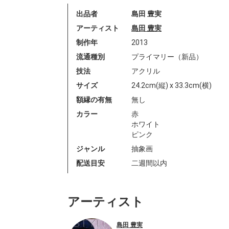
出品者
島田 豊実
アーティスト
島田 豊実
制作年
2013
流通種別
プライマリー（新品）
技法
アクリル
サイズ
24.2cm(縦) x 33.3cm(横)
額縁の有無
無し
カラー
赤
ホワイト
ピンク
ジャンル
抽象画
配送目安
二週間以内
アーティスト
島田 豊実