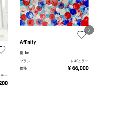
Affinity
慶 -kei-
海の見える街
プラン
レギュラー
¥ 66,000
Mitsuho Sugawara
価格
ュラー
プラン
,200
価格