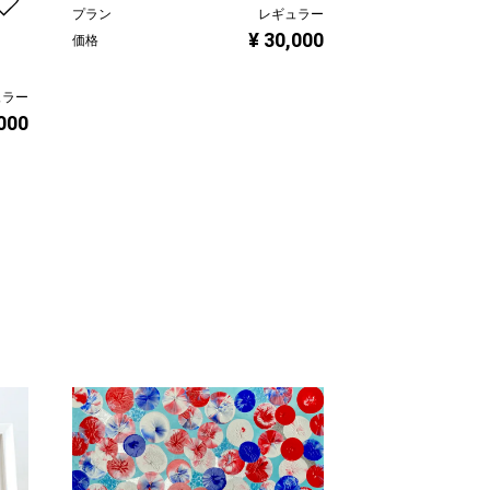
プラン
レギュラー
ヤンバル 2023/
¥ 30,000
価格
島田 豊実
ュラー
プラン
,000
価格