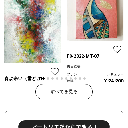
F0-2022-MT-07
吉田絵美
プラン
レギュラー
春よ来い（雪どけⅠ）
¥ 24,200
価格
川本治
すべてを見る
プラン
レギュラー
¥ 80,000
価格