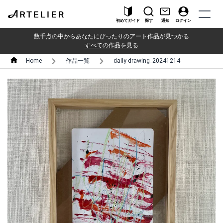
初めてガイド
探す
通知
ログイン
数千点の中からあなたにぴったりのアート作品が見つかる
すべての作品を見る
Home
作品一覧
daily drawing_20241214