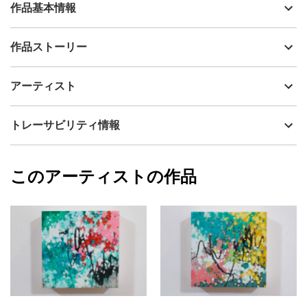
作品基本情報
出品者
高原 秀平
作品ストーリー
アーティスト
高原 秀平
「（可能な範囲で）毎日行う」というルールを設定したドローイ
制作年
2024
アーティスト
ング作品です。
流通種別
プライマリー（新品）
その日の日付とサインを入れています。
技法
その他
高原 秀平
トレーサビリティ情報
時間をかけて描く油絵の作品などとは違い、ドローイングはその
サイズ
31cm(縦) x 23cm(横)
瞬間にからだの中にあった「なにか」の一部を一旦具現化する行
フォローする
為かなと考えています。
額縁の有無
有り
2024/12/15
このアーティストの作品
カラー
赤
高原 秀平
抽象的な日記のように。
緑
プライマリー
あとから振り返ったり、振り返らなかったり。
紫
それがぼくのdaily drawingです。
ジャンル
抽象画
※作品裏の紐を付属のフックに掛けることで簡単に設置していただ
配送目安
二週間以内
けますが、フレームの特性上、別途画鋲をご用意いただくとより
美しくお飾りいただけます。（紐を結えた状態でお届けします）