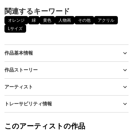
関連するキーワード
オレンジ
緑
黄色
人物画
その他
アクリル
Lサイズ
作品基本情報
出品者
辻野清和
作品ストーリー
アーティスト
辻野清和
「少年時代」をテーマに描いた作品です。映画好きの方ならわか
制作年
2024
アーティスト
りやすいように「STAND BY ME」シリーズというネーミングにし
流通種別
プライマリー（新品）
ています。
80年代の映画に、子供の頃から影響されたこともあり、そういっ
技法
アクリル
辻野清和
トレーサビリティ情報
た世界観で自分でも作品を作れればと思い制作したものになりま
サイズ
65.2cm(縦) x 53cm(横)
す。
フォローする
キャンバスの厚さは4cmほどあります。
額縁の有無
無し
2024/10/28
このアーティストの作品
カラー
オレンジ
辻野清和
緑
プライマリー