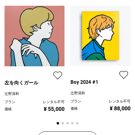
黄色
ジャンル
人物画
配送目安
二週間以内
Boy 2024 #1
左を向くガール
辻野清和
辻野清和
プラン
レンタル不可
プラン
レンタル不可
¥ 88,000
¥ 55,000
価格
価格