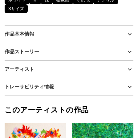
ホワイト
青
緑
抽象画
その他
アクリル
Sサイズ
作品基本情報
出品者
眞野丘秋 / Takaaki MANO
作品ストーリー
アーティスト
眞野丘秋 / Takaaki MANO
宇宙からのインスピレーションに従って、体が動くままに、オー
制作年
2018
アーティスト
トマティックに制作しました。
流通種別
プライマリー（新品）
人間としての自我（エゴ）を極力入れずに、頭を空っぽにして描
いたものです。
技法
アクリル
眞野丘秋 / Takaaki MANO
トレーサビリティ情報
結果的に宇宙や地球の周波数や振動数、エネルギーを表現しまし
サイズ
15.8cm(縦) x 22.7cm(横)
た。
フォローする
素材はキャンバスにアクリル絵具です。
額縁の有無
無し
2024/09/15
なにか大いなる存在に描かされた感覚がありますので、サインは
このアーティストの作品
カラー
ホワイト
眞野丘秋 / Takaaki MANO
表面ではなく、裏面に記載してあります。
青
プライマリー
緑
ジャンル
抽象画