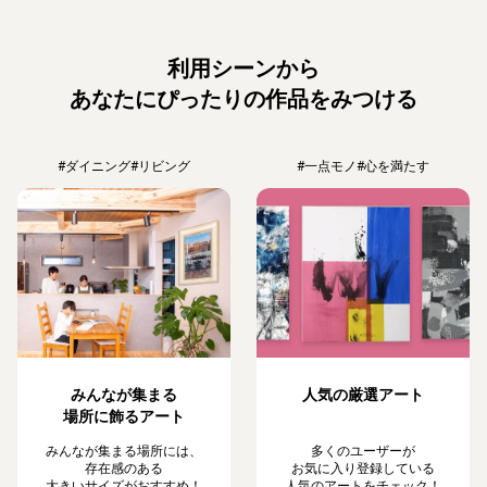
利用シーンから
あなたにぴったりの作品をみつける
#ダイニング
#リビング
#一点モノ
#心を満たす
みんなが集まる
人気の厳選アート
場所に飾るアート
みんなが集まる場所には、
多くのユーザーが
存在感のある
お気に入り登録している
大きいサイズがおすすめ！
人気のアートをチェック！