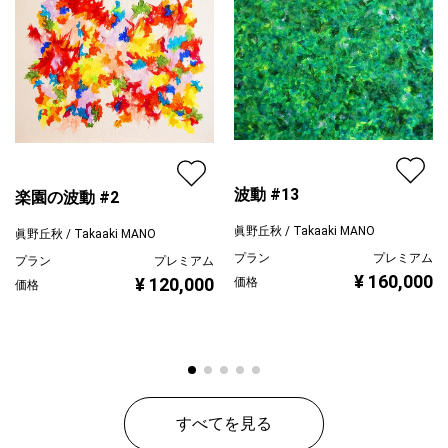
ジャンル
抽象画
配送目安
二週間以内
波動 #13
楽園の波動 #2
眞野丘秋 / Takaaki MANO
眞野丘秋 / Takaaki MANO
プラン
プレミアム
プラン
プレミアム
¥ 160,000
¥ 120,000
価格
価格
すべてを見る