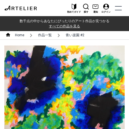
初めてガイド
探す
通知
ログイン
数千点の中からあなたにぴったりのアート作品が見つかる
すべての作品を見る
Home
作品一覧
青い楽園 #2