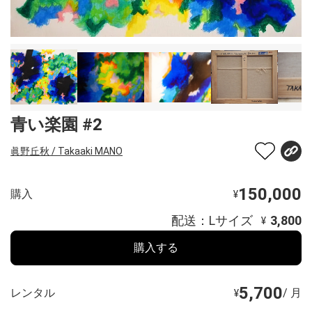
青い楽園 #2
眞野丘秋 / Takaaki MANO
150,000
購入
¥
配送：Lサイズ
3,800
¥
購入する
5,700
レンタル
/ 月
¥