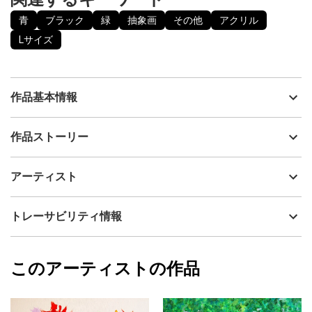
青
ブラック
緑
抽象画
その他
アクリル
Lサイズ
作品基本情報
出品者
眞野丘秋 / Takaaki MANO
作品ストーリー
アーティスト
眞野丘秋 / Takaaki MANO
地球が楽園のような素晴らしい惑星になることを祈って描きまし
制作年
2016
アーティスト
た。
流通種別
プライマリー（新品）
「地球の楽園」シリーズの青バージョンです。
宇宙からのインスピレーションに従って、体が動くままに、オー
技法
アクリル
眞野丘秋 / Takaaki MANO
トレーサビリティ情報
トマティックに制作しました。
サイズ
53cm(縦) x 65.2cm(横)
なにか大いなる存在に描かされた感覚がありますので、サインは
フォローする
表面ではなく、裏面に記載してあります。
額縁の有無
無し
2023/10/01
このアーティストの作品
カラー
青
眞野丘秋 / Takaaki MANO
ブラック
プライマリー
緑