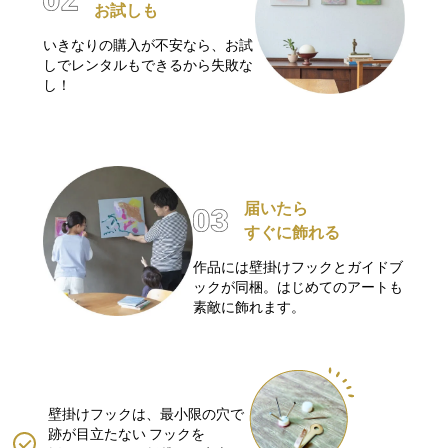
お試しも
いきなりの購入が不安なら、お試
しでレンタルもできるから失敗な
し！
届いたら
すぐに飾れる
作品には壁掛けフックとガイドブ
ックが同梱。はじめてのアートも
素敵に飾れます。
壁掛けフックは、最小限の穴で
跡が目立たない
フックを