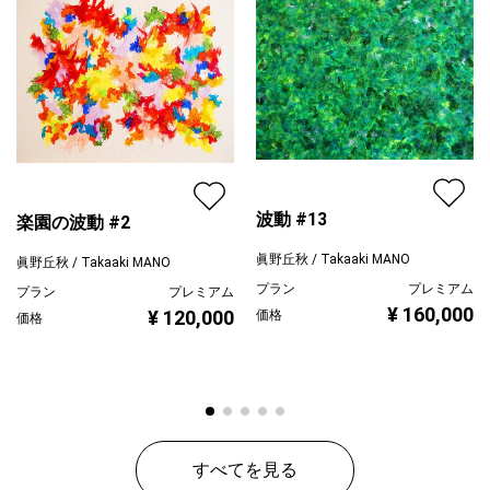
ジャンル
抽象画
配送目安
二週間以内
波動 #13
楽園の波動 #2
眞野丘秋 / Takaaki MANO
眞野丘秋 / Takaaki MANO
プラン
プレミアム
プラン
プレミアム
¥ 160,000
¥ 120,000
価格
価格
すべてを見る