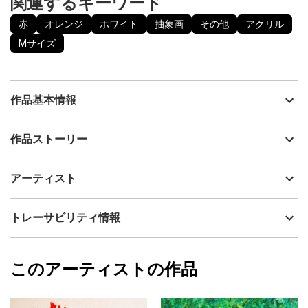
関連するキーワード
赤
オレンジ
ホワイト
抽象画
その他
アクリル
Mサイズ
作品基本情報
出品者
眞野丘秋 / Takaaki MANO
作品ストーリー
アーティスト
眞野丘秋 / Takaaki MANO
宇宙からのインスピレーションに従って、体が動くままに、オー
制作年
2014
アーティスト
トマティックに制作しました。
流通種別
プライマリー（新品）
人間としての自我（エゴ）を極力入れずに、頭を空っぽにして描
いたものです。
技法
アクリル
眞野丘秋 / Takaaki MANO
トレーサビリティ情報
波打つエネルギーや波動を表現しています。
サイズ
38cm(縦) x 45.5cm(横)
キャンバスにアクリル絵具とオイルパステルで着彩しています。
フォローする
仕上げにオイルパステル用のフィキサチーフ（表面保護剤）で絵
額縁の有無
無し
2024/08/27
画表演をコーティングしていますが、完全ではありませんので、
このアーティストの作品
カラー
赤
眞野丘秋 / Takaaki MANO
絵画表面の取り扱いにはご注意ください。
オレンジ
プライマリー
なにか大いなる存在に描かされた感覚がありますので、サインは
ホワイト
表面ではなく、裏面に記載してあります。