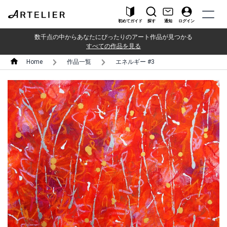
初めてガイド
探す
通知
ログイン
数千点の中からあなたにぴったりのアート作品が見つかる
すべての作品を見る
Home
作品一覧
エネルギー #3