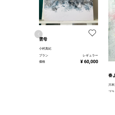
雲母
小村真紀
プラン
レギュラー
¥ 60,000
価格
春
川本
プラ
価格