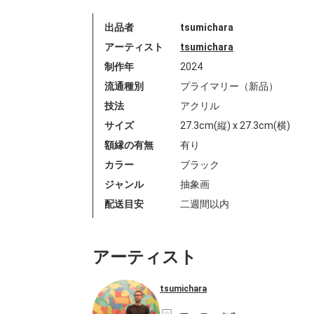
出品者
tsumichara
アーティスト
tsumichara
制作年
2024
流通種別
プライマリー（新品）
技法
アクリル
サイズ
27.3cm(縦) x 27.3cm(横)
額縁の有無
有り
カラー
ブラック
ジャンル
抽象画
配送目安
二週間以内
アーティスト
tsumichara