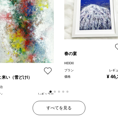
春の宴
HIDEKI
プラン
レギ
¥ 46
よ来い（雪どけⅠ）
価格
治
ン
レギュラー
¥ 80,000
すべてを見る