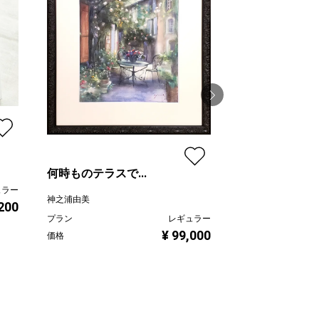
むこうのけしき
望月寛子
何時ものテラスで...
ュラー
プラン
神之浦由美
,200
価格
プラン
レギュラー
¥ 99,000
価格