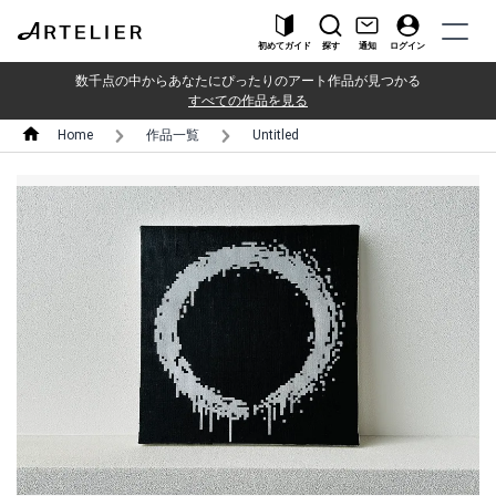
初めてガイド
探す
通知
ログイン
数千点の中からあなたにぴったりのアート作品が見つかる
すべての作品を見る
Home
作品一覧
Untitled