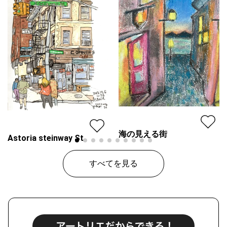
海の見える街
Astoria steinway St
Mitsuho Sugawara
線画家 もんでんゆうこ
すべてを見る
プラン
レギュラー
プラン
レギュラー
¥ 55,000
価格
¥ 70,000
価格