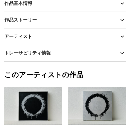
作品基本情報
出品者
tsumichara
作品ストーリー
アーティスト
tsumichara
本作は、筆で描いた円相をスキャンし、そのデータをもとにピク
制作年
2024
アーティスト
セルに変換、デジタル上で色や形を 調整したうえで、キャンバス
流通種別
プライマリー（新品）
に手描きしました。ペインターとしての生産効率だけを考えれば
うまい 方法ではありませんが、ゼロコストでデジタルデータが量
技法
アクリル
tsumichara
トレーサビリティ情報
産される現代において、デジタルとフィジカルの往来、その過程
サイズ
27.3cm(縦) x 27.3cm(横)
にアーティストが関与していることに、何らかの意味を見出せる
フォローする
のではないかと考え、実験的に制作した作品です。 ある経済学者
額縁の有無
無し
2024/05/14
によれば、ビットコイン価値の源泉は電気代にあるそうです。マ
このアーティストの作品
カラー
ブラック
tsumichara
イニングコストがその 価値を裏付けているのであれば、類推する
プライマリー
ジャンル
抽象画
と、ペインティングにおいては、シンプルな手書きの線にも 価値
を見出すことができるかもしれません。 折しもいま、ビットコイ
配送目安
二週間以内
ンが高値をつけています。円の解釈は見る人に任せられます。