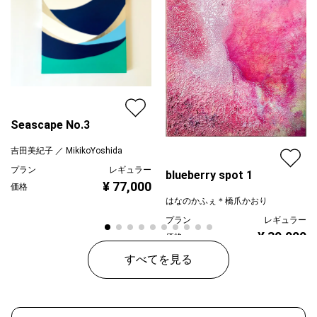
Seascape No.3
吉田美紀子 ／ MikikoYoshida
プラン
レギュラー
blueberry spot 1
¥ 77,000
価格
はなのかふぇ＊橋爪かおり
プラン
レギュラー
¥ 30,000
価格
すべてを見る