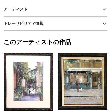
アーティスト
神之浦由美
透明水彩と作家がオリジナルで制作しているパステル、
制作年
2024
アーティスト
JESUSPASTEL(ジーザスパステル)の混合技法で描いた人物画で
流通種別
プライマリー（新品）
す。進むべき道へ追い風が吹きますように、という想いを込めて
女性を描きました。原画に合わせた高級感あるアンティークグリ
技法
ミクストメディア
神之浦由美
トレーサビリティ情報
ーン×ゴールドのフレーム付きです。水彩紙は英国王室水彩画協会
サイズ
49.5cm(縦) x 40.5cm(横)
認定のコットン100％中性紙を使用しています。
フォローする
額縁の有無
有り
2024/02/21
このアーティストの作品
カラー
青
神之浦由美
緑
プライマリー
黄色
ジャンル
人物画
配送目安
二週間以内