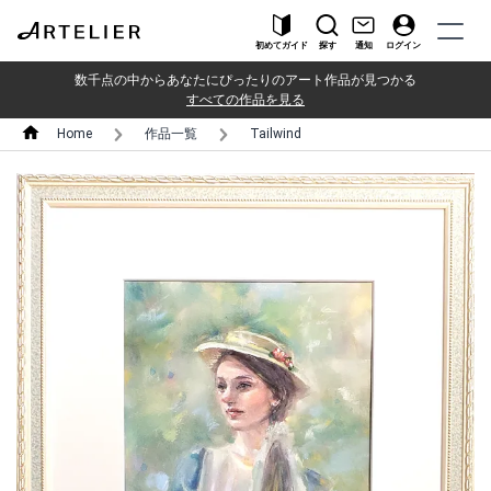
初めてガイド
探す
通知
ログイン
数千点の中からあなたにぴったりのアート作品が見つかる
すべての作品を見る
Home
作品一覧
Tailwind