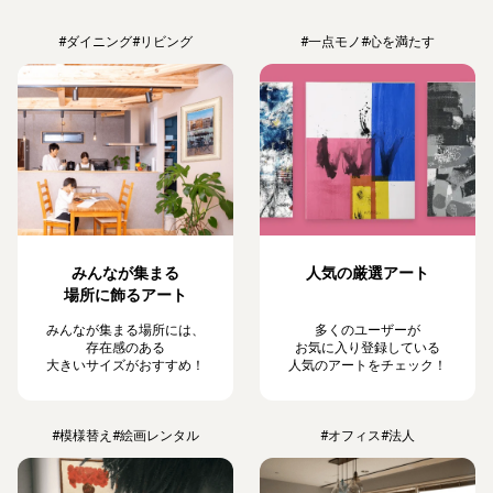
#ダイニング
#リビング
#一点モノ
#心を満たす
みんなが集まる
人気の厳選アート
場所に飾るアート
みんなが集まる場所には、
多くのユーザーが
存在感のある
お気に入り登録している
大きいサイズがおすすめ！
人気のアートをチェック！
#模様替え
#絵画レンタル
#オフィス
#法人