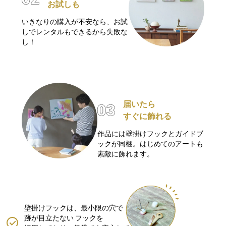
お試しも
いきなりの購入が不安なら、お試
しでレンタルもできるから失敗な
し！
届いたら
すぐに飾れる
作品には壁掛けフックとガイドブ
ックが同梱。はじめてのアートも
素敵に飾れます。
壁掛けフックは、最小限の穴で
跡が目立たない
フックを