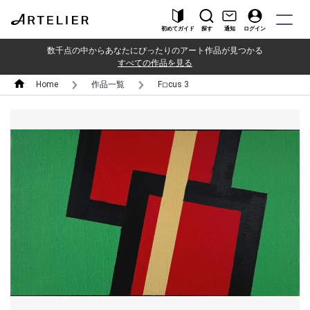
初めてガイド
探す
通知
ログイン
数千点の中からあなたにぴったりのアート作品が見つかる
すべての作品を見る
Home
作品一覧
F◽︎cus 3