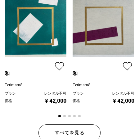
ジャンル
抽象画
配送目安
二週間以内
和
和
Terimamō
Terimamō
プラン
レンタル不可
プラン
レンタル不可
¥ 42,000
¥ 42,000
価格
価格
すべてを見る