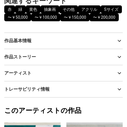
関連するキーワード
赤
緑
黄色
抽象画
その他
アクリル
Sサイズ
〜￥50,000
〜￥100,000
〜￥150,000
〜￥200,000
作品基本情報
出品者
Terimamō
作品ストーリー
アーティスト
Terimamō
F◽︎cus シリーズ
制作年
2022
アーティスト
◻︎で構成されたものをクローズアップした作品です◽︎
流通種別
プライマリー（新品）
技法
アクリル
Terimamō
トレーサビリティ情報
サイズ
19cm(縦) x 33.3cm(横)
フォローする
額縁の有無
無し
2024/01/14
このアーティストの作品
カラー
赤
Terimamō
緑
プライマリー
黄色