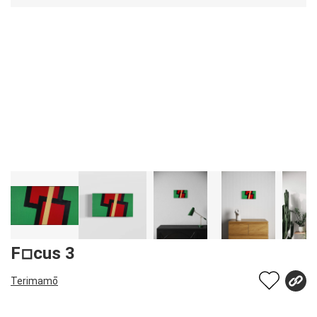
F◽︎cus 3
Terimamō