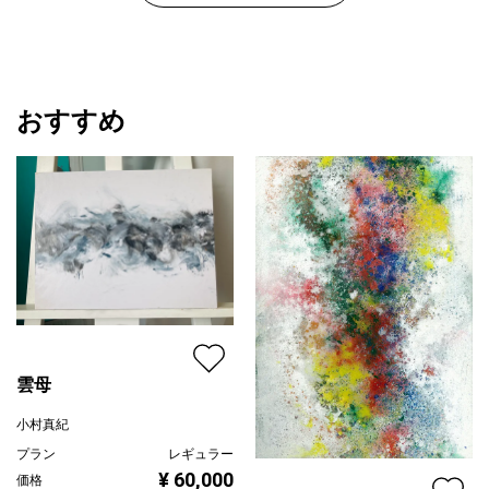
おすすめ
雲母
小村真紀
プラン
レギュラー
¥ 60,000
価格