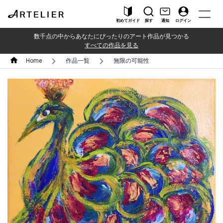
初めてガイド
探す
通知
ログイン
数千点の中からあなたにぴったりのアート作品が見つかる
すべての作品を見る
Home
作品一覧
無限の可能性