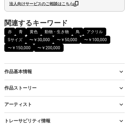
法人向けサービスのご相談はこちら
関連するキーワード
赤
青
黄色
動物・生き物
鳥
アクリル
Sサイズ
〜￥30,000
〜￥50,000
〜￥100,000
〜￥150,000
〜￥200,000
作品基本情報
出品者
YOKO
作品ストーリー
アーティスト
YOKO
あなたへのメッセージ
制作年
2021
アーティスト
流通種別
プライマリー（新品）
あなたには
無限の可能性があります
技法
アクリル
YOKO
トレーサビリティ情報
サイズ
20cm(縦) x 20cm(横)
心の中で渦巻く夢や希望