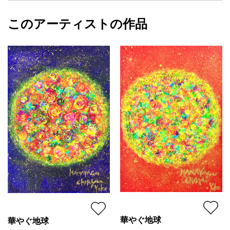
フォローする
それはまさに
額縁の有無
無し
2023/11/27
無限の可能性を秘めています
このアーティストの作品
カラー
赤
YOKO
この作品は、あなたの内なる力を刺激し
青
プライマリー
さらなる成長へと導いてくれるでしょう
黄色
ジャンル
動物・生き物
【キャンバスサイズ】20×20×1.5cm
配送目安
二週間以内
華やぐ地球
華やぐ地球