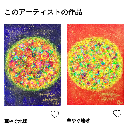
その穏やかな表情は
額縁の有無
無し
2023/11/27
見る人の心を和ませ
このアーティストの作品
カラー
ホワイト
YOKO
安心感をもたらします
黄色
プライマリー
ジャンル
動物・生き物
「護られている」
というタイトルが示すように
配送目安
二週間以内
この作品は あなたに寄り添い、
心の安らぎを与えてくれることでしょう
【キャンバスサイズ】 20×20×1.5cm
華やぐ地球
華やぐ地球