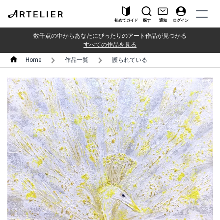
初めてガイド
探す
通知
ログイン
数千点の中からあなたにぴったりのアート作品が見つかる
すべての作品を見る
Home
作品一覧
護られている