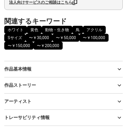
法人向けサービスのご相談はこちら
関連するキーワード
ホワイト
黄色
動物・生き物
鳥
アクリル
Sサイズ
〜￥30,000
〜￥50,000
〜￥100,000
〜￥150,000
〜￥200,000
作品基本情報
出品者
YOKO
作品ストーリー
アーティスト
YOKO
あなたへのメッセージ
制作年
2021
アーティスト
みんな護られている
流通種別
プライマリー（新品）
心に寄り添う 癒しの象徴
技法
アクリル
YOKO
トレーサビリティ情報
ここに描かれたのは
サイズ
20cm(縦) x 20cm(横)
優しく包み込むような存在感を持つ守護のシンボルです
フォローする