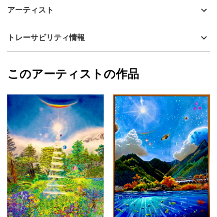
夏が過ぎ、夏の思い出が恋しくなってる方もいらっしゃるのでは
制作年
2017
アーティスト
ないのでしょうか？そんな人々の思いに乗せて「天空の楽園」を
流通種別
プライマリー（新品）
お届けします。カップルの二人きりの世界、サーファー達の爽快
な気分、遠方へ行く航海士の思いを表現しています。元は昔撮っ
技法
その他
いろうど
トレーサビリティ情報
た航空写真を絵にしたくて描いた物ですがいつの間にか楽園に発
サイズ
52cm(縦) x 74cm(横)
展してました。
フォローする
額縁の有無
有り
2023/11/07
作品保護のためアクリルボードを被しております。額縁・アクリ
このアーティストの作品
作品状態
目立った傷や汚れなし：よく見ないとわから
いろうど
ルボードに小さい傷があり。
ない程度の傷や汚れがある
プライマリー
カラー
オレンジ
青
黄色
ジャンル
風景画
配送目安
二週間以内