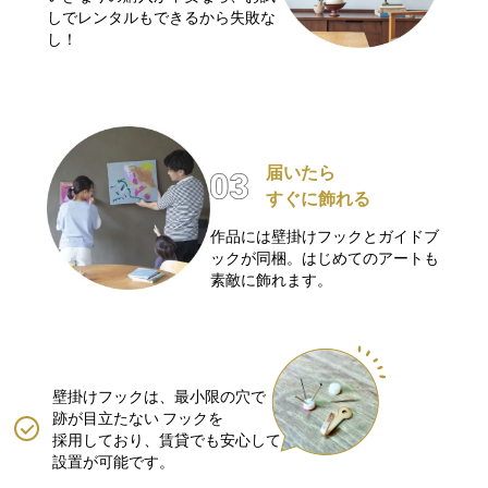
しでレンタルもできるから失敗な
し！
届いたら
すぐに飾れる
作品には壁掛けフックとガイドブ
ックが同梱。はじめてのアートも
素敵に飾れます。
壁掛けフックは、最小限の穴で
跡が目立たない
フックを
採用しており、賃貸でも安心して
設置が可能です。