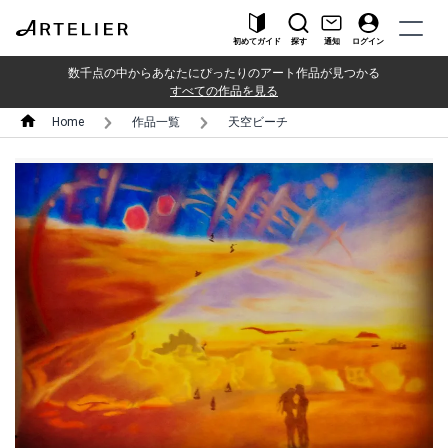
初めてガイド
探す
通知
ログイン
数千点の中からあなたにぴったりのアート作品が見つかる
すべての作品を見る
Home
作品一覧
天空ビーチ