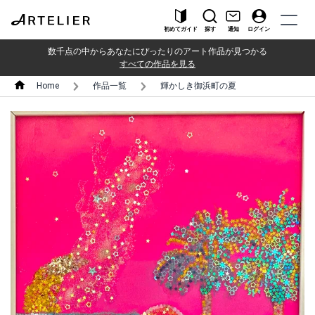
初めてガイド
探す
通知
ログイン
数千点の中からあなたにぴったりのアート作品が見つかる
すべての作品を見る
Home
作品一覧
輝かしき御浜町の夏