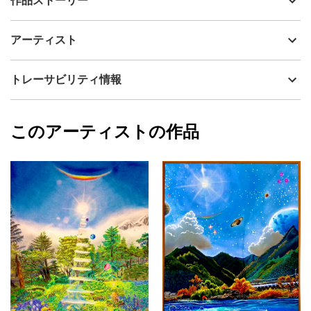
作品ストーリー
アーティスト
いろうど
お店で蛍光ピンクのボードを見た時に、この景色に南国風の絵を
制作年
2023
アーティスト
描きたいと思い一番最初に浮かんだのが三重県御浜町・七里御浜
流通種別
プライマリー（新品）
ふれあいパーク内にあるハートのオブジェでした。カップル達の
デートスポットですが、私にとっては南三重愛を誓う場所と勝手
技法
ミクストメディア
いろうど
トレーサビリティ情報
に決めています。七里御浜を思う気持ちと熊野灘の煌びやかさは
サイズ
32cm(縦) x 23cm(横)
スパンコールとラメで表現しています。南国感漂う御浜町の月の
フォローする
出風景が皆様に伝わりますように。
額縁の有無
有り
2023/11/07
このアーティストの作品
作品状態
傷や汚れあり：誰がみてもわかるような大き
いろうど
※修正を繰り返した作品の為、破れや凹み等があります。額縁は作
な傷や汚れがある
プライマリー
品の都合上、固定してあります。
カラー
青
ピンク
ジャンル
風景画
配送目安
二週間以内