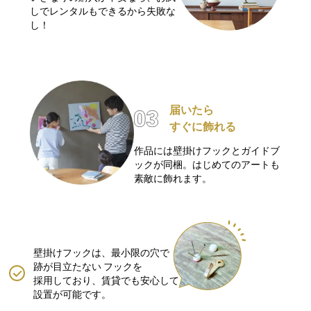
しでレンタルもできるから失敗な
し！
届いたら
すぐに飾れる
作品には壁掛けフックとガイドブ
ックが同梱。はじめてのアートも
素敵に飾れます。
壁掛けフックは、最小限の穴で
跡が目立たない
フックを
採用しており、賃貸でも安心して
設置が可能です。