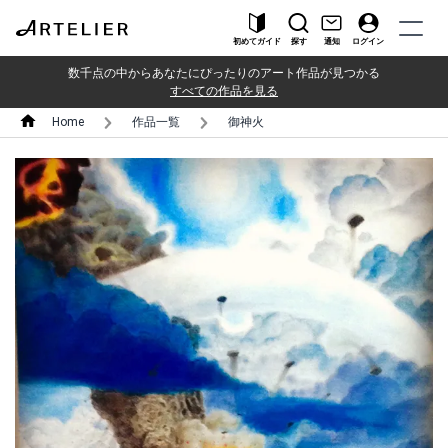
初めてガイド
探す
通知
ログイン
数千点の中からあなたにぴったりのアート作品が見つかる
すべての作品を見る
Home
作品一覧
御神火