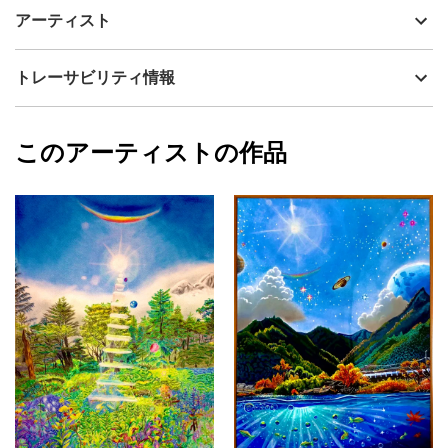
伊豆大島・三原山の噴火をイメージして描いてみました。火口か
制作年
2016
アーティスト
ら出る衝撃波、溶岩などの色をパステルシャインアートの技法を
流通種別
プライマリー（新品）
取り入れて火山の怖さや美しさを表現しています。
国際美術大賞展入選作品。
技法
その他
いろうど
トレーサビリティ情報
作品保護のためアクリルボードを付けています。
サイズ
73.6cm(縦) x 52.5cm(横)
フォローする
額縁の有無
有り
2023/11/07
このアーティストの作品
作品状態
目立った傷や汚れなし：よく見ないとわから
いろうど
ない程度の傷や汚れがある
プライマリー
カラー
赤
オレンジ
グレー
ジャンル
風景画
配送目安
二週間以内