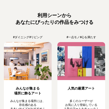
利用シーンから
あなたにぴったりの作品をみつける
#ダイニング
#リビング
#一点モノ
#心を満たす
みんなが集まる
人気の厳選アート
場所に飾るアート
みんなが集まる場所には、
多くのユーザーが
存在感のある
お気に入り登録している
大きいサイズがおすすめ！
人気のアートをチェック！