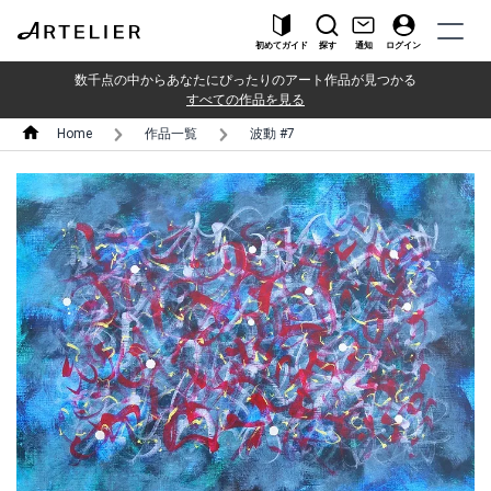
初めてガイド
探す
通知
ログイン
数千点の中からあなたにぴったりのアート作品が見つかる
すべての作品を見る
Home
作品一覧
波動 #7