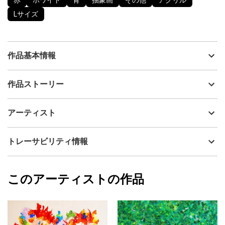
赤
ホワイト
青
抽象画
その他
アクリル
Lサイズ
作品基本情報
出品者
眞野丘秋 / Takaaki MANO
作品ストーリー
アーティスト
眞野丘秋 / Takaaki MANO
宇宙からのインスピレーションに従って、体が動くままに、オー
制作年
2013
アーティスト
トマティックに制作しました。
流通種別
プライマリー（新品）
宇宙のどこかに存在するエネルギーや波動を表現しています。
なにか大いなる存在に描かされた感覚がありますので、サインは
技法
アクリル
眞野丘秋 / Takaaki MANO
トレーサビリティ情報
表面ではなく、裏面に記載してあります。
サイズ
53cm(縦) x 72.7cm(横)
フォローする
額縁の有無
無し
2023/10/19
このアーティストの作品
カラー
赤
眞野丘秋 / Takaaki MANO
ホワイト
プライマリー
青
ジャンル
抽象画