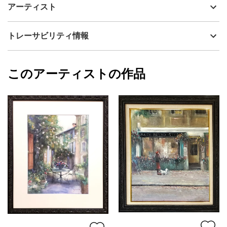
制作年
2023
アーティスト
JESUSPASTEL(ジーザスパステル)の混合技法で描いた人物画で
流通種別
プライマリー（新品）
す。
シェヘラザードは、『千夜一夜物語』の登場人物で語り手でもあ
技法
ミクストメディア
神之浦由美
トレーサビリティ情報
るササン朝ペルシアのお姫さま。
サイズ
58cm(縦) x 48.2cm(横)
女性の凛とした姿と神々しさを感じられる作品です。
フォローする
原画に合わせた高級感あるシャインシルバーのフレーム付きで
額縁の有無
有り
2023/10/15
す。
このアーティストの作品
カラー
青
神之浦由美
緑
プライマリー
黄色
ジャンル
人物画
配送目安
二週間以内