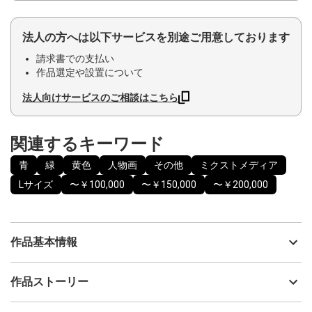
法人の方へは以下サービスを別途ご用意しております
請求書での支払い
作品選定や設置について
法人向けサービスのご相談はこちら
関連するキーワード
青
緑
黄色
人物画
その他
ミクストメディア
Lサイズ
〜￥100,000
〜￥150,000
〜￥200,000
作品基本情報
出品者
神之浦由美
作品ストーリー
アーティスト
神之浦由美
透明水彩と作家がオリジナルで制作しているパステル、